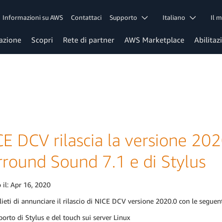
Informazioni su AWS
Contattaci
Supporto
Italiano
Il 
azione
Scopri
Rete di partner
AWS Marketplace
Abilitaz
E DCV rilascia la versione 202
rround Sound 7.1 e di Stylus
 il:
Apr 16, 2020
ieti di annunciare il rilascio di NICE DCV versione 2020.0 con le seguent
orto di Stylus e del touch sui server Linux