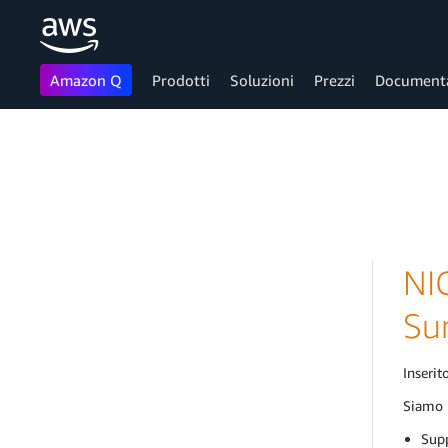
Amazon Q
Prodotti
Soluzioni
Prezzi
Document
Passa al contenuto principale
NIC
Su
Inserito
Siamo l
Supp