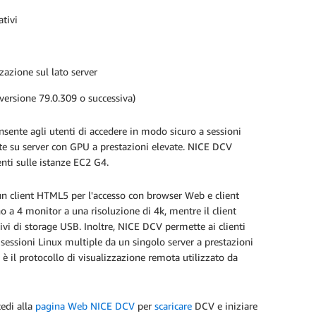
tivi
zazione sul lato server
ersione 79.0.309 o successiva)
sente agli utenti di accedere in modo sicuro a sessioni
tate su server con GPU a prestazioni elevate. NICE DCV
nti sulle istanze EC2 G4.
 un client HTML5 per l'accesso con browser Web e client
no a 4 monitor a una risoluzione di 4k, mentre il client
vi di storage USB. Inoltre, NICE DCV permette ai clienti
 sessioni Linux multiple da un singolo server a prestazioni
è il protocollo di visualizzazione remota utilizzato da
edi alla
pagina Web NICE DCV
per
scaricare
DCV e iniziare