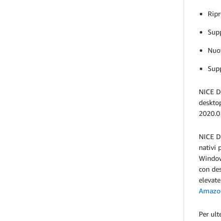
Ripr
Supp
Nuov
Supp
NICE DC
desktop
2020.0 
NICE DC
nativi 
Windows
con des
elevate
Amazon
Per ult