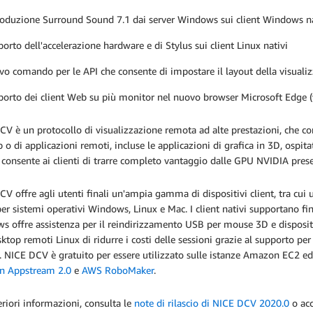
oduzione Surround Sound 7.1 dai server Windows sui client Windows na
orto dell'accelerazione hardware e di Stylus sui client Linux nativi
o comando per le API che consente di impostare il layout della visualiz
orto dei client Web su più monitor nel nuovo browser Microsoft Edge (v
V è un protocollo di visualizzazione remota ad alte prestazioni, che con
 o di applicazioni remoti, incluse le applicazioni di grafica in 3D, ospi
consente ai clienti di trarre completo vantaggio dalle GPU NVIDIA prese
V offre agli utenti finali un'ampia gamma di dispositivi client, tra cui
per sistemi operativi Windows, Linux e Mac. I client nativi supportano fi
 offre assistenza per il reindirizzamento USB per mouse 3D e dispositi
ktop remoti Linux di ridurre i costi delle sessioni grazie al supporto per
. NICE DCV è gratuito per essere utilizzato sulle istanze Amazon EC2 ed 
 Appstream 2.0
e
AWS RoboMaker
.
eriori informazioni, consulta le
note di rilascio di NICE DCV 2020.0
o acc