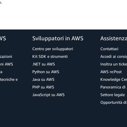
o.
AWS
Sviluppatori in AWS
Assistenz
Centro per sviluppatori
Contattaci
cazioni
Kit SDK e strumenti
Accedi ai consig
ioni AWS
.NET su AWS
Inoltra un tick
ra
Python su AWS
AWS re:Post
tecniche e
Java su AWS
Knowledge Cen
PHP su AWS
Panoramica di
JavaScript su AWS
Settore legale
Opportunità di