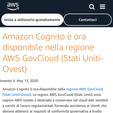
Passa al contenuto principale
Fai clic qui per tornare alla home page di Amazon Web Serv
Inizia a utilizzarlo gratuitamente
Contattaci
Amazon Cognito è ora
disponibile nella regione
AWS GovCloud (Stati Uniti-
Ovest)
Inserito il:
May 13, 2020
Amazon Cognito è ora disponibile nella
regione AWS GovCloud
(Stati Uniti-Ovest)
. Le regioni AWS GovCloud (Stati Uniti) sono
regioni AWS isolate e destinate a conservare nel cloud dati sensibili
e carichi di lavoro regolamentati fornendo assistenza ai clienti che
devono attenersi ai requisiti di conformità governativa a livello