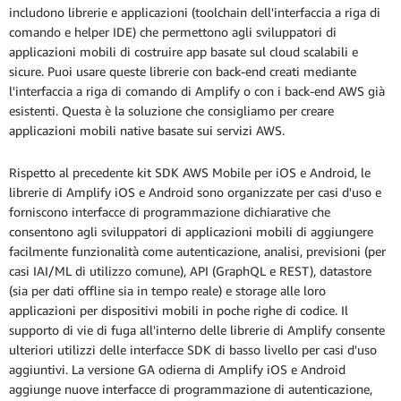
includono librerie e applicazioni (toolchain dell'interfaccia a riga di
comando e helper IDE) che permettono agli sviluppatori di
applicazioni mobili di costruire app basate sul cloud scalabili e
sicure. Puoi usare queste librerie con back-end creati mediante
l'interfaccia a riga di comando di Amplify o con i back-end AWS già
esistenti. Questa è la soluzione che consigliamo per creare
applicazioni mobili native basate sui servizi AWS.
Rispetto al precedente kit SDK AWS Mobile per iOS e Android, le
librerie di Amplify iOS e Android sono organizzate per casi d'uso e
forniscono interfacce di programmazione dichiarative che
consentono agli sviluppatori di applicazioni mobili di aggiungere
facilmente funzionalità come autenticazione, analisi, previsioni (per
casi IAI/ML di utilizzo comune), API (GraphQL e REST), datastore
(sia per dati offline sia in tempo reale) e storage alle loro
applicazioni per dispositivi mobili in poche righe di codice. Il
supporto di vie di fuga all'interno delle librerie di Amplify consente
ulteriori utilizzi delle interfacce SDK di basso livello per casi d'uso
aggiuntivi. La versione GA odierna di Amplify iOS e Android
aggiunge nuove interfacce di programmazione di autenticazione,