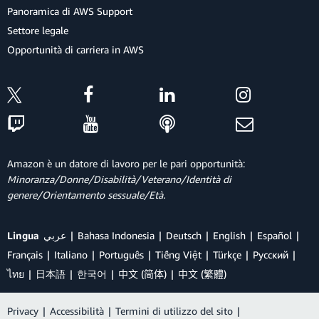
Panoramica di AWS Support
Settore legale
Opportunità di carriera in AWS
Amazon è un datore di lavoro per le pari opportunità:
Minoranza/Donne/Disabilità/Veterano/Identità di
genere/Orientamento sessuale/Età.
Lingua
عربي
Bahasa Indonesia
Deutsch
English
Español
Français
Italiano
Português
Tiếng Việt
Türkçe
Ρусский
ไทย
日本語
한국어
中文 (简体)
中文 (繁體)
Privacy
|
Accessibilità
|
Termini di utilizzo del sito
|