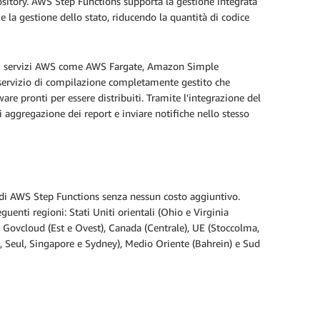
ository. AWS Step Functions supporta la gestione integrata
e la gestione dello stato, riducendo la quantità di codice
ndo i servizi AWS come AWS Fargate, Amazon Simple
servizio di compilazione completamente gestito che
re pronti per essere distribuiti. Tramite l'integrazione del
di aggregazione dei report e inviare notifiche nello stesso
di AWS Step Functions senza nessun costo aggiuntivo.
uenti regioni: Stati Uniti orientali (Ohio e Virginia
WS Govcloud (Est e Ovest), Canada (Centrale), UE (Stoccolma,
g, Seul, Singapore e Sydney), Medio Oriente (Bahrein) e Sud