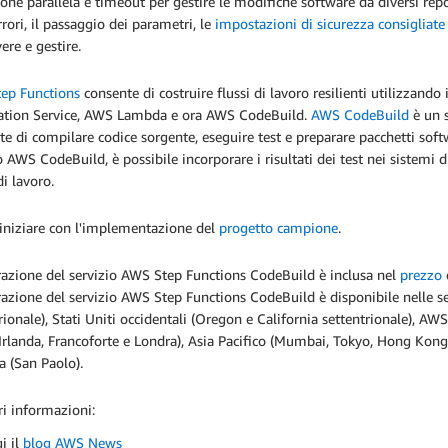
one parallela e timeout per gestire le modifiche software da diversi rep
rrori, il passaggio dei parametri, le
impostazioni di sicurezza consigliate
vere e gestire.
ep Functions
consente di costruire flussi di lavoro resilienti utilizza
cation Service, AWS Lambda e ora AWS CodeBuild.
AWS CodeBuild
è un 
e di compilare codice sorgente, eseguire test e preparare pacchetti softwa
o AWS CodeBuild, è possibile incorporare i risultati dei test nei sistemi 
di lavoro.
 iniziare con l'implementazione del
progetto campione
.
razione del servizio AWS Step Functions CodeBuild è inclusa nel
prezzo
razione del servizio AWS Step Functions CodeBuild è disponibile nelle seg
rionale), Stati Uniti occidentali (Oregon e California settentrionale), A
 Irlanda, Francoforte e Londra), Asia Pacifico (Mumbai, Tokyo, Hong Kon
 (San Paolo).
ri informazioni:
i il
blog AWS News