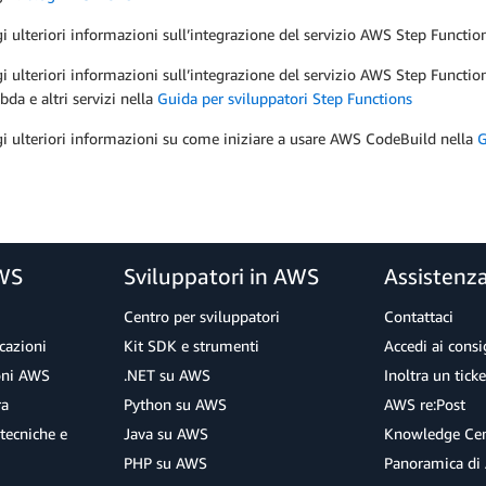
i ulteriori informazioni sull’integrazione del servizio AWS Step Functi
i ulteriori informazioni sull’integrazione del servizio AWS Step Funct
da e altri servizi nella
Guida per sviluppatori Step Functions
i ulteriori informazioni su come iniziare a usare AWS CodeBuild nella
G
AWS
Sviluppatori in AWS
Assistenz
Centro per sviluppatori
Contattaci
cazioni
Kit SDK e strumenti
Accedi ai consig
ioni AWS
.NET su AWS
Inoltra un tick
ra
Python su AWS
AWS re:Post
tecniche e
Java su AWS
Knowledge Cen
PHP su AWS
Panoramica di