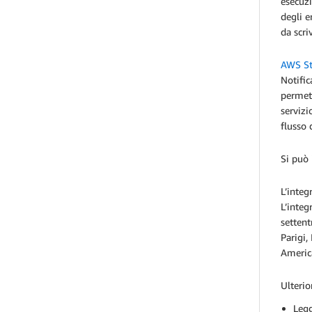
esecuzi
degli e
da scri
AWS St
Notifi
permett
servizi
flusso 
Si può
L’integ
L’integ
settent
Parigi,
America
Ulterio
Legg