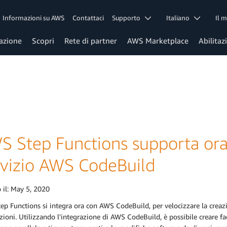
Informazioni su AWS
Contattaci
Supporto
Italiano
Il 
azione
Scopri
Rete di partner
AWS Marketplace
Abilitaz
S Step Functions supporta ora 
rvizio AWS CodeBuild
 il:
May 5, 2020
p Functions si integra ora con AWS CodeBuild, per velocizzare la creazio
zioni. Utilizzando l'integrazione di AWS CodeBuild, è possibile creare fa