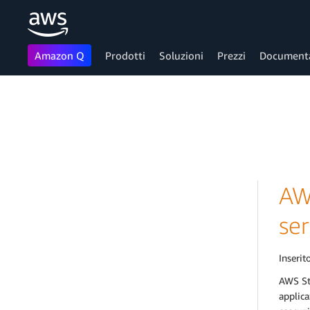
Amazon Q
Prodotti
Soluzioni
Prezzi
Document
Passa al contenuto principale
AW
se
Inserito
AWS Ste
applica