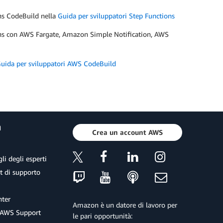
ons CodeBuild nella
Guida per sviluppatori Step Functions
ions con AWS Fargate, Amazon Simple Notification, AWS
uida per sviluppatori AWS CodeBuild
a
Crea un account AWS
li degli esperti
et di supporto
ter
Amazon è un datore di lavoro per
 AWS Support
le pari opportunità: