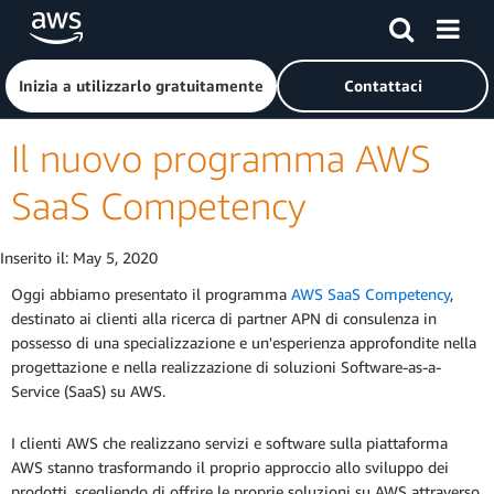
Passa al contenuto principale
Fai clic qui per tornare alla home page di Amazon Web Serv
Inizia a utilizzarlo gratuitamente
Contattaci
Il nuovo programma AWS
SaaS Competency
Inserito il:
May 5, 2020
Oggi abbiamo presentato il programma
AWS SaaS Competency
,
destinato ai clienti alla ricerca di partner APN di consulenza in
possesso di una specializzazione e un'esperienza approfondite nella
progettazione e nella realizzazione di soluzioni Software-as-a-
Service (SaaS) su AWS.
I clienti AWS che realizzano servizi e software sulla piattaforma
AWS stanno trasformando il proprio approccio allo sviluppo dei
prodotti, scegliendo di offrire le proprie soluzioni su AWS attraverso