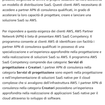
un modello di distribuzione SaaS. Questi clienti AWS necessitano di
accedere a partner APN di consulenza qualificati, in grado di
accelerare la loro capacità di progettare, creare e lanciare una
soluzione SaaS su AWS.
Per rispondere a questa esigenza dei clienti AWS, AWS Partner
Network (APN) è lieta di presentare AWS SaaS Competency. Il
programma consente ai clienti AWS di identificare con facilità i
partner APN di consulenza qualificati in possesso di una
specializzazione e un'esperienza approfondite nella progettazione e
nella realizzazione di soluzioni SaaS su AWS. Il programma AWS
SaaS Competency comprende due categorie:
Servizi di
progettazione
e
Creatori
. I partner APN di consulenza nella
categoria
Servizi di progettazione
sono esperti nella progettazione
e nell'implementazione di soluzioni SaaS native per il cloud
complesse che si avvalgono dell'infrastruttura AWS. I partner APN di
consulenza nella categoria
Creatori
possiedono un'esperienza
approfondita nella realizzazione di applicazioni SaaS native per il
cloud attraverso lo sviluppo di software.