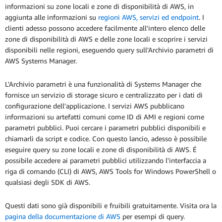
informazioni su zone locali e zone di disponibilità di AWS, in
aggiunta alle informazioni su
regioni AWS, servizi ed endpoint
. I
clienti adesso possono accedere facilmente all'intero elenco delle
zone di disponibilità di AWS e delle zone locali e scoprire i servizi
disponibili nelle regioni, eseguendo query sull'Archivio parametri di
AWS Systems Manager.
L'Archivio parametri è una funzionalità di Systems Manager che
fornisce un servizio di storage sicuro e centralizzato per i dati di
configurazione dell'applicazione. I servizi AWS pubblicano
informazioni su artefatti comuni come ID di AMI e regioni come
parametri pubblici. Puoi cercare i parametri pubblici disponibili e
chiamarli da script e codice. Con questo lancio, adesso è possibile
eseguire query su zone locali e zone di disponibilità di AWS. É
possibile accedere ai parametri pubblici utilizzando l'interfaccia a
riga di comando (CLI) di AWS, AWS Tools for Windows PowerShell o
qualsiasi degli SDK di AWS.
Questi dati sono già disponibili e fruibili gratuitamente. Visita ora la
pagina della documentazione di AWS
per esempi di query.