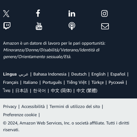
Amazon è un datore di lavoro per le pari opportunità:
Minoranza/Donne/Disabilità/Veterano/Identità di
genere/Orientamento sessuale/Età.
Lingua
عربي
Bahasa Indonesia
Deutsch
English
Español
Français
Italiano
Português
Tiếng Việt
Türkçe
Ρусский
ไทย
日本語
한국어
中文 (简体)
中文 (繁體)
Privacy
|
Accessibilità
|
Termini di utilizzo del sito
|
Preferenze cookie
|
© 2024, Amazon Web Services, Inc. o società affiliate. Tutti i diritti
riservati.