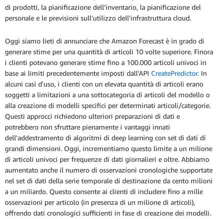
di prodotti, la pianificazione dell'inventario, la pianificazione del
personale e le previsioni sull'utilizzo dell'infrastruttura cloud.
Oggi siamo lieti di annunciare che Amazon Forecast è in grado di
generare stime per una quantità di articoli 10 volte superiore. Finora
i clienti potevano generare stime fino a 100.000 articoli univoci in
base ai limiti precedentemente imposti dall'API
CreatePredictor
. In
alcuni casi d'uso, i clienti con un elevata quantità di articoli erano
soggetti a limitazioni a una sottocategoria di articoli del modello o
alla creazione di modelli specifici per determinati articoli/categorie.
Questi approcci richiedono ulteriori preparazioni di dati e
potrebbero non sfruttare pienamente i vantaggi innati
dell'addestramento di algoritmi di deep learning con set di dati di
grandi dimensioni. Oggi, incrementiamo questo limite a un milione
di articoli univoci per frequenze di dati giornalieri e oltre. Abbiamo
aumentato anche il numero di osservazioni cronologiche supportate
nel set di dati della serie temporale di destinazione da cento milioni
a un miliardo. Questo consente ai clienti di includere fino a mille
osservazioni per articolo (in presenza di un milione di articoli),
offrendo dati cronologici sufficienti in fase di creazione dei modelli.