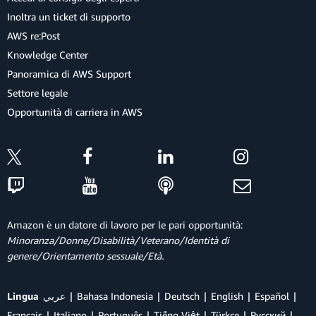
Inoltra un ticket di supporto
AWS re:Post
Knowledge Center
Panoramica di AWS Support
Settore legale
Opportunità di carriera in AWS
Amazon è un datore di lavoro per le pari opportunità:
Minoranza/Donne/Disabilità/Veterano/Identità di
genere/Orientamento sessuale/Età.
Lingua
عربي
Bahasa Indonesia
Deutsch
English
Español
Français
Italiano
Português
Tiếng Việt
Türkçe
Ρусский