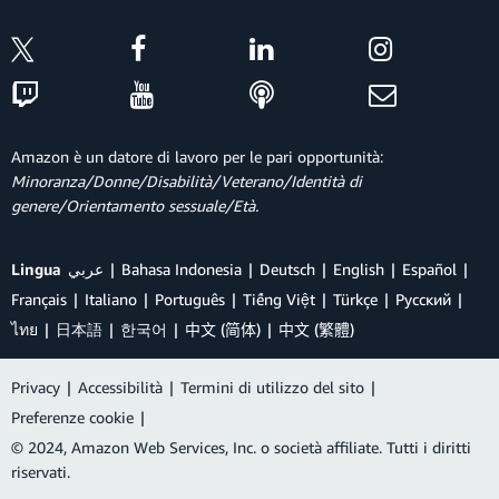
Amazon è un datore di lavoro per le pari opportunità:
Minoranza/Donne/Disabilità/Veterano/Identità di
genere/Orientamento sessuale/Età.
Lingua
عربي
Bahasa Indonesia
Deutsch
English
Español
Français
Italiano
Português
Tiếng Việt
Türkçe
Ρусский
ไทย
日本語
한국어
中文 (简体)
中文 (繁體)
Privacy
|
Accessibilità
|
Termini di utilizzo del sito
|
Preferenze cookie
|
© 2024, Amazon Web Services, Inc. o società affiliate. Tutti i diritti
riservati.