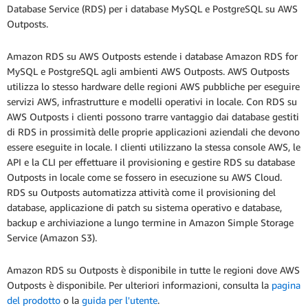
Database Service (RDS) per i database MySQL e PostgreSQL su AWS
Outposts.
Amazon RDS su AWS Outposts estende i database Amazon RDS for
MySQL e PostgreSQL agli ambienti AWS Outposts. AWS Outposts
utilizza lo stesso hardware delle regioni AWS pubbliche per eseguire
servizi AWS, infrastrutture e modelli operativi in locale. Con RDS su
AWS Outposts i clienti possono trarre vantaggio dai database gestiti
di RDS in prossimità delle proprie applicazioni aziendali che devono
essere eseguite in locale. I clienti utilizzano la stessa console AWS, le
API e la CLI per effettuare il provisioning e gestire RDS su database
Outposts in locale come se fossero in esecuzione su AWS Cloud.
RDS su Outposts automatizza attività come il provisioning del
database, applicazione di patch su sistema operativo e database,
backup e archiviazione a lungo termine in Amazon Simple Storage
Service (Amazon S3).
Amazon RDS su Outposts è disponibile in tutte le regioni dove AWS
Outposts è disponibile. Per ulteriori informazioni, consulta la
pagina
del prodotto
o la
guida per l'utente
.