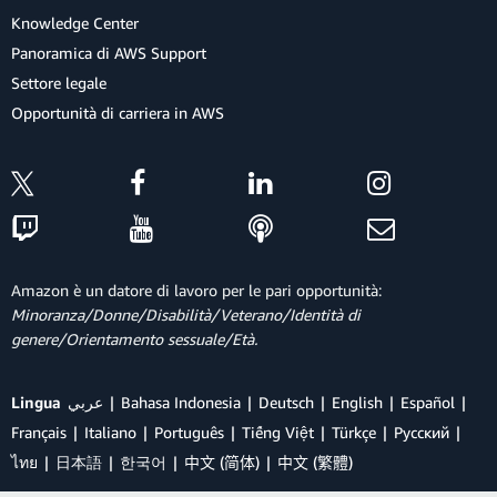
Knowledge Center
Panoramica di AWS Support
Settore legale
Opportunità di carriera in AWS
Amazon è un datore di lavoro per le pari opportunità:
Minoranza/Donne/Disabilità/Veterano/Identità di
genere/Orientamento sessuale/Età.
Lingua
عربي
Bahasa Indonesia
Deutsch
English
Español
Français
Italiano
Português
Tiếng Việt
Türkçe
Ρусский
ไทย
日本語
한국어
中文 (简体)
中文 (繁體)