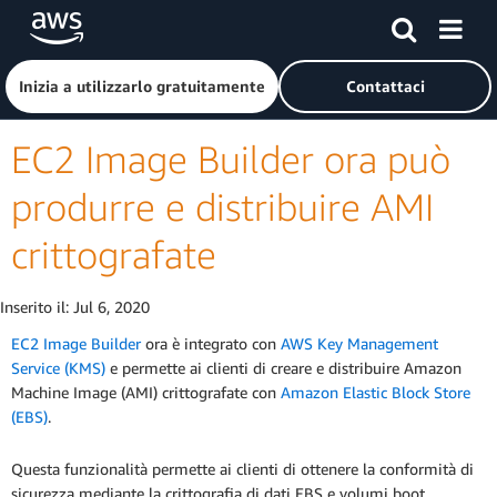
Passa al contenuto principale
Fai clic qui per tornare alla home page di Amazon Web Serv
Inizia a utilizzarlo gratuitamente
Contattaci
EC2 Image Builder ora può
produrre e distribuire AMI
crittografate
Inserito il:
Jul 6, 2020
EC2 Image Builder
ora è integrato con
AWS Key Management
Service (KMS)
e permette ai clienti di creare e distribuire Amazon
Machine Image (AMI) crittografate con
Amazon Elastic Block Store
(EBS)
.
Questa funzionalità permette ai clienti di ottenere la conformità di
sicurezza mediante la crittografia di dati EBS e volumi boot