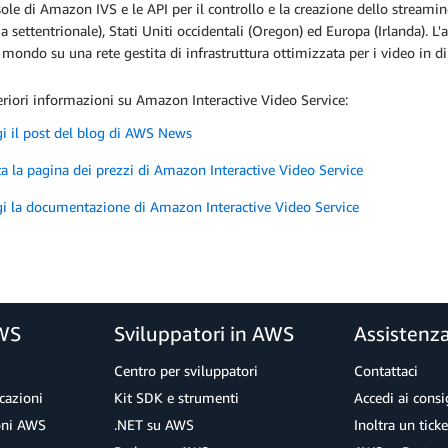
ole di Amazon IVS e le API per il controllo e la creazione dello streaming
ia settentrionale), Stati Uniti occidentali (Oregon) ed Europa (Irlanda). L
l mondo su una rete gestita di infrastruttura ottimizzata per i video in di
eriori informazioni su Amazon Interactive Video Service:
i il post del blog di AWS News
ta la pagina dei prezzi di Amazon Interactive Video Service
i la documentazione di Amazon Interactive Video Service
AWS
Sviluppatori in AWS
Assistenz
Centro per sviluppatori
Contattaci
cazioni
Kit SDK e strumenti
Accedi ai consig
ioni AWS
.NET su AWS
Inoltra un tick