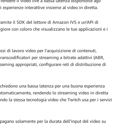
er rendere il video live a bassa latenza disponibile agli
i esperienze interattive insieme al video in diretta.
ramite il SDK del lettore di Amazon IVS e un'API di
iore con coloro che visualizzano le tue applicazioni e i
ussi di lavoro video per l'acquisizione di contenuti,
transcodificatori per streaming a bitrate adattivi (ABR,
treaming appropriati, configurare reti di distribuzione di
 richiedono una bassa latenza per una buona esperienza
 automaticamente, rendendo lo streaming video in diretta
ndo la stessa tecnologia video che Twitch usa per i servizi
i pagano solamente per la durata dell'input del video su