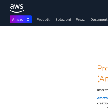
Amazon Q
Prodotti
Soluzioni
Prezzi
Document
Passa al contenuto principale
Pr
(A
Inserito
Amazon
creazio