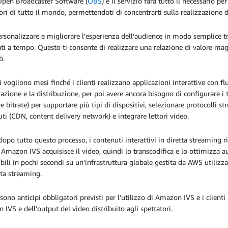
pen Broadcaster Software (
OBS
) e il servizio farà tutto il necessario p
ori di tutto il mondo, permettendoti di concentrarti sulla realizzazione d
rsonalizzare e migliorare l’esperienza dell’audience in modo semplice t
i a tempo. Questo ti consente di realizzare una relazione di valore magg
eb.
i vogliono mesi finché i clienti realizzano applicazioni interattive con fl
razione e la distribuzione, per poi avere ancora bisogno di configurare i 
e bitrate) per supportare più tipi di dispositivi, selezionare protocolli s
ti (CDN, content delivery network) e integrare lettori video.
opo tutto questo processo, i contenuti interattivi in diretta streaming
 Amazon IVS acquisisce il video, quindi lo transcodifica e lo ottimizza
bili in pochi secondi su un'infrastruttura globale gestita da AWS utilizza
tta streaming.
sono anticipi obbligatori previsti per l'utilizzo di Amazon IVS e i client
IVS e dell'output del video distribuito agli spettatori.