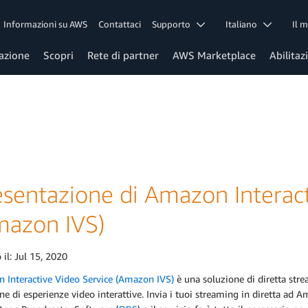
Informazioni su AWS
Contattaci
Supporto
Italiano
Il 
azione
Scopri
Rete di partner
AWS Marketplace
Abilitaz
esentazione di Amazon Interact
mazon IVS)
 il:
Jul 15, 2020
 Interactive Video Service (Amazon IVS)
è una soluzione di diretta strea
ne di esperienze video interattive. Invia i tuoi streaming in diretta ad