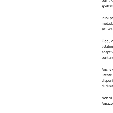
come O
spettat
Puoi pe
metadat
siti W
Oggi, c
l'elabo
adaptiv
contenu
Anche d
utente.
disponi
di dire
Non vi 
Amazon 