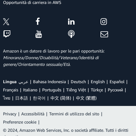
Opportunità di carriera in AWS
Amazon è un datore di lavoro per le pari opportunità:
Minoranza/Donne/Disabilità/Veterano/Identità di
genere/Orientamento sessuale/Età.
Lingua
عربي
Bahasa Indonesia
Deutsch
English
Español
Français
Italiano
Português
Tiếng Việt
Türkçe
Ρусский
ไทย
日本語
한국어
中文 (简体)
中文 (繁體)
Privacy
|
Accessibilità
|
Termini di utilizzo del sito
|
Preferenze cookie
|
© 2024, Amazon Web Services, Inc. o società affiliate. Tutti i diritti