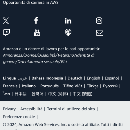
Opportunità di carriera in AWS
Amazon è un datore di lavoro per le pari opportunità:
Minoranza/Donne/Disabilità/Veterano/Identità di
genere/Orientamento sessuale/Età.
Lingua
عربي
Bahasa Indonesia
Deutsch
English
Español
Français
Italiano
Português
Tiếng Việt
Türkçe
Ρусский
ไทย
日本語
한국어
中文 (简体)
中文 (繁體)
Privacy
|
Accessibilità
|
Termini di utilizzo del sito
|
Preferenze cookie
|
© 2024, Amazon Web Services, Inc. o società affiliate. Tutti i diritti