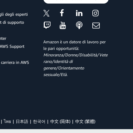
li degli esperti
et di supporto
ter
Amazon è un datore di lavoro per
 AWS Support
le pari opportunità:
Minoranza/Donne/Disabilità/Vete
rano/Identità di
 carriera in AWS
genere/Orientamento
sessuale/Età.
ไทย
日本語
한국어
中文 (简体)
中文 (繁體)