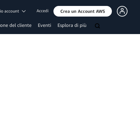
Accedi
mio account
Crea un Account AWS
ione del cliente
Eventi
Esplora di più