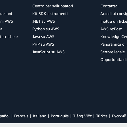
Centro per sviluppatori
Contattaci
cazioni
Kit SDK e strumenti
Accedi ai consig
ioni AWS
.NET su AWS
Inoltra un tick
ra
Python su AWS
AWS re:Post
tecniche e
Java su AWS
Knowledge Cen
PHP su AWS
Panoramica di
JavaScript su AWS
Settore legale
Opportunità di
pañol
Français
Italiano
Português
Tiếng Việt
Türkçe
Ρусский