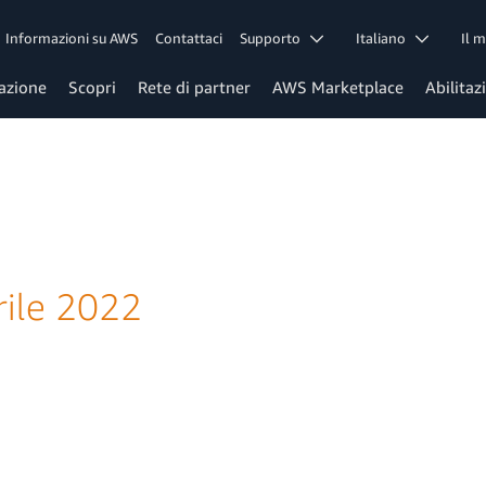
Informazioni su AWS
Contattaci
Supporto
Italiano
Il 
azione
Scopri
Rete di partner
AWS Marketplace
Abilitaz
rile 2022