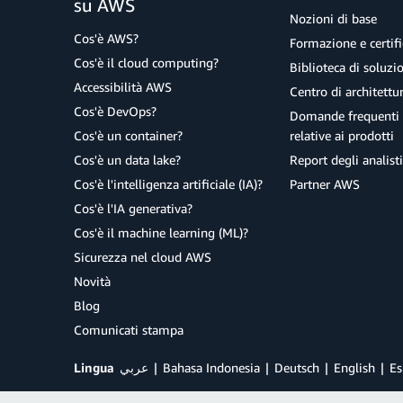
su AWS
Nozioni di base
Cos'è AWS?
Formazione e certifi
Cos'è il cloud computing?
Biblioteca di soluz
Accessibilità AWS
Centro di architettu
Cos'è DevOps?
Domande frequenti 
Cos'è un container?
relative ai prodotti
Cos'è un data lake?
Report degli analisti
Cos'è l'intelligenza artificiale (IA)?
Partner AWS
Cos'è l'IA generativa?
Cos'è il machine learning (ML)?
Sicurezza nel cloud AWS
Novità
Blog
Comunicati stampa
Lingua
عربي
Bahasa Indonesia
Deutsch
English
Es