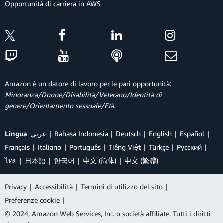
Opportunità di carriera in AWS
Amazon è un datore di lavoro per le pari opportunità:
Minoranza/Donne/Disabilità/Veterano/Identità di
genere/Orientamento sessuale/Età.
Lingua
عربي
Bahasa Indonesia
Deutsch
English
Español
Français
Italiano
Português
Tiếng Việt
Türkçe
Ρусский
ไทย
日本語
한국어
中文 (简体)
中文 (繁體)
Privacy
|
Accessibilità
|
Termini di utilizzo del sito
|
Preferenze cookie
|
© 2024, Amazon Web Services, Inc. o società affiliate. Tutti i diritti