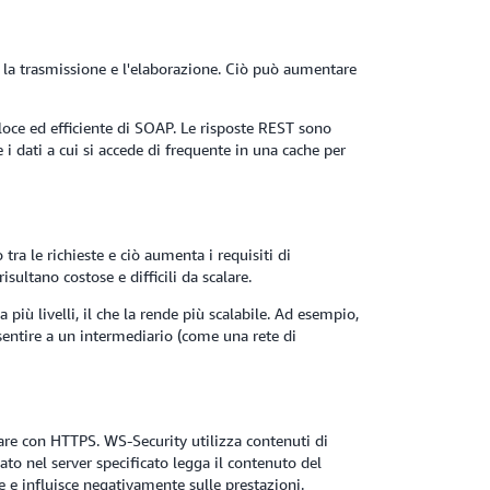
 la trasmissione e l'elaborazione. Ciò può aumentare
loce ed efficiente di SOAP. Le risposte REST sono
 i dati a cui si accede di frequente in una cache per
tra le richieste e ciò aumenta i requisiti di
ultano costose e difficili da scalare.
più livelli, il che la rende più scalabile. Ad esempio,
nsentire a un intermediario (come una rete di
are con HTTPS. WS-Security utilizza contenuti di
ato nel server specificato legga il contenuto del
e influisce negativamente sulle prestazioni.