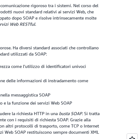
comunicazione rigoroso tra i sistemi. Nel corso del
odotti nuovi standard relativi ai servizi Web, che
luppato dopo SOAP e risolve intrinsecamente molte
rvizi Web RESTful
.
rose. Ha diversi standard associati che controllano
ndard utilizzati da SOAP:
ezza come l'utilizzo di identificatori univoci
ione delle informazioni di instradamento come
i nella messaggistica SOAP
o e la funzione dei servizi Web SOAP
iudere la richiesta HTTP in una
busta SOAP
. Si tratta
te con i requisiti di richiesta SOAP. Grazie alla
on altri protocolli di trasporto, come TCP o Internet
rvizi Web SOAP restituiscono sempre documenti XML