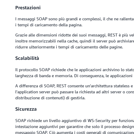
Prestazioni
I messaggi SOAP sono più grandi e complessi, il che ne rallenta
i tempi di caricamento della pagina.
Grazie alle dimensioni ridotte dei suoi messaggi, REST è più ve
inoltre memorizzabili nella cache, quindi il server può archiviare
ridurre ulteriormente i tempi di caricamento delle pagine.
Scalabilità
Il protocollo SOAP richiede che le applicazioni archivino lo stato 
larghezza di banda e memoria. Di conseguenza, le applicazioni ris
A differenza di SOAP, REST consente un'architettura stateless e a 
l'application server può passare la richiesta ad altri server o co
distribuzione di contenuti) di gestirla.
Sicurezza
SOAP richiede un livello aggiuntivo di WS-Security per funzion
intestazione aggiuntivi per garantire che solo il processo design
messaggio SOAP. Ciò aumenta i costi generali di comunicazione 