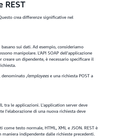
 e REST
uesto crea differenze significative nel
i basano sui dati. Ad esempio, consideriamo
possono manipolare. L'API SOAP dell'applicazione
er creare un dipendente, è necessario specificare il
chiesta.
RL denominato
/employees
e una richiesta POST a
tra le applicazioni. L'application server deve
nte l'elaborazione di una nuova richiesta deve
e dati come testo normale, HTML, XML e JSON. REST è
in maniera indipendente dalle richieste precedenti.