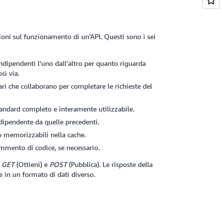
ioni sul funzionamento di un'API. Questi sono i sei
 indipendenti l'uno dall'altro per quanto riguarda
sì via.
iari che collaborano per completare le richieste del
standard completo e interamente utilizzabile.
dipendente da quelle precedenti.
no memorizzabili nella cache.
ammento di codice, se necessario.
e
GET
(Ottieni) e
POST
(Pubblica). Le risposte della
in un formato di dati diverso.