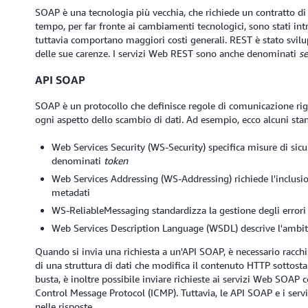
SOAP è una tecnologia più vecchia, che richiede un contratto di 
tempo, per far fronte ai cambiamenti tecnologici, sono stati intr
tuttavia comportano maggiori costi generali. REST è stato svi
delle sue carenze. I servizi Web REST sono anche denominati
se
API SOAP
SOAP è un protocollo che definisce regole di comunicazione rigo
ogni aspetto dello scambio di dati. Ad esempio, ecco alcuni sta
Web Services Security (WS-Security) specifica misure di sicur
denominati
token
Web Services Addressing (WS-Addressing) richiede l'inclus
metadati
WS-ReliableMessaging standardizza la gestione degli error
Web Services Description Language (WSDL) descrive l'ambit
Quando si invia una richiesta a un'API SOAP, è necessario racch
di una struttura di dati che modifica il contenuto HTTP sottostan
busta, è inoltre possibile inviare richieste ai servizi Web SOAP c
Control Message Protocol (ICMP). Tuttavia, le API SOAP e i se
nelle risposte.