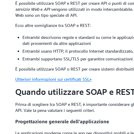
È possibile utilizzare SOAP e REST per creare API o punti di com
servizio Web
e
API
vengono utilizzati in modo intercambiabile. T
Web sono un tipo speciale di API.
Ecco altre somiglianze tra SOAP e REST:
Entrambi descrivono regole e standard su come le applicazio
dati provenienti da altre applicazioni
Entrambi usano HTTP, il protocollo Internet standardizzato
Entrambi supportano SSL/TLS per garantire comunicazioni si
È possibile utilizzare SOAP o REST per creare sistemi distribuiti si
Ulteriori informazioni sui certificati SSL»
Quando utilizzare SOAP e RES
Prima di scegliere tra SOAP e REST, è importante considerare gli s
API. Vale la pena valutare i seguenti criteri.
Progettazione generale dell'applicazione
Le applicazioni moderne come le app per dispositivi mobili e l