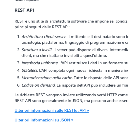
REST API
REST è uno stile di architettura software che impone sei condiz
principi seguiti dalle REST API:
Architettura client-server
. Il mittente e il destinatario sono
tecnologia, piattaforma, linguaggio di programmazione e co
Struttura a livelli
. Il server può disporre di diversi intermed
client, ma che risultano invisibili a quest'ultimo.
Interfaccia uniforme
. L'API restituisce i dati in un formato 
Stateless
. L'API completa ogni nuova richiesta in maniera in
Memorizzazione nella cache
. Tutte le risposte delle API so
Codice on demand
. La risposta dell'API può includere un fr
Le richieste REST vengono inviate utilizzando verbi HTTP com
REST API sono generalmente in JSON, ma possono anche essere 
Ulteriori informazioni sulle RESTful API »
Ulteriori informazioni su JSON »