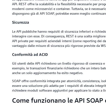
API. REST offre la scalabilità e la flessibilità necessarie per pro
moderni come microservizi e container. Tuttavia, se è necessari
dispongono già di API SOAP, potrebbe essere meglio continuare
Sicurezza
Le API pubbliche hanno requisiti di sicurezza inferiori e richie
interagire con esse. Di conseguenza, REST è una scelta migliore
API private per requisiti aziendali interni (come reporting dei d
vantaggio dalle misure di sicurezza più rigorose previste da WS
Conformità ad ACID
Gli utenti delle API richiedono un livello rigoroso di coerenza e 
esempio, le transazioni finanziarie richiedono che un intero bat
anche un solo aggiornamento ha esito negativo.
SOAP offre conformità integrata per atomicità, consistenza, is
essere una soluzione più adatta per i requisiti di elevata integri
richiedere moduli software aggiuntivi per applicare lo stato a liv
Come funzionano le API SOAP e