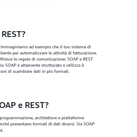
e REST?
 Immaginiamo ad esempio che il tuo sistema di
cliente per automatizzare le attività di fatturazione.
definisce le regole di comunicazione. SOAP e REST
io SOAP è altamente strutturato e utilizza il
ioni di scambiare dati in più formati.
SOAP e REST?
di programmazione, architetture e piattaforme
, perché presentano formati di dati diversi. Sia SOAP
a.