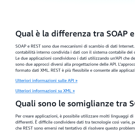
Qual è la differenza tra SOAP 
SOAP e REST sono due meccanismi di scambio di dati Internet.
contabilità interno condivida i dati con il sistema contabile del 
Le due applicazioni condividono i dati utilizzando un'API che 
sono due approcci diversi alla progettazione delle API. L'approcc
formato dati XML. REST è più flessibile e consente alle applicaz
Ulteriori informazioni sulle API »
Ulteriori informazioni su XML »
Quali sono le somiglianze tra 
Per creare applicazioni, è possibile utilizzare molti linguaggi 
differenti. È difficile condividere dati tra tecnologie così varie
che REST sono emersi nel tentativo di risolvere questo problem