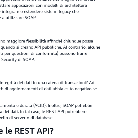
gettare applicazioni con modelli di architettura
o integrare o estendere sistemi legacy che
 a utilizzare SOAP.
dono maggiore flessibilità affinché chiunque possa
 quando si creano API pubbliche. Al contrario, alcune
ati per questioni di conformità) possono trarre
-Security di SOAP.
integrità dei dati in una catena di transazioni? Ad
ch di aggiornamenti di dati abbia esito negativo se
olamento e durata (ACID). Inoltre, SOAP potrebbe
tà dei dati. In tal caso, le REST API potrebbero
ello di server o di database.
 le REST API?