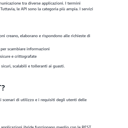
unicazione tra diverse applicazioni. I termini
uttavia, le API sono la categoria più ampia. I servizi
ni creano, elaborano e rispondono alle richieste di
, per scambiare informazioni
cure e crittografate
curi, scalabili e tolleranti ai guasti.
T?
cenari di utilizzo e i requisiti degli utenti delle
e applicazioni ibride funzionano meglio con le REST