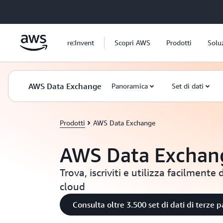
Passa al contenuto principale
re:Invent
Scopri AWS
Prodotti
Solu
AWS Data Exchange
Panoramica
Set di dati
Prodotti
AWS Data Exchange
AWS Data Exchan
Trova, iscriviti e utilizza facilmente 
cloud
Consulta oltre 3.500 set di dati di terze p