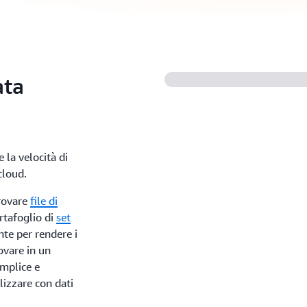
ata
la velocità di
cloud.
trovare
file di
rtafoglio di
set
te per rendere i
rovare in un
mplice e
lizzare con dati