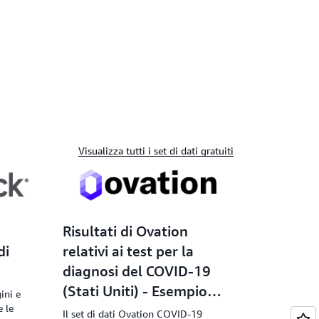
Visualizza tutti i set di dati gratuiti
Risultati di Ovation
di
relativi ai test per la
diagnosi del COVID-19
(Stati Uniti) - Esempio
ini e
 le
gratuito
Il set di dati Ovation COVID-19