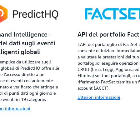
nd Intelligence -
API del portfolio Fac
dei dati sugli eventi
L'API del portafoglio di FactSet t
consente di iniziare immediata
lligenti globali
a valutare le prestazioni del tuo
semplice da utilizzare sugli
portafoglio: eseguire operazioni
 globali di PredictHQ offre alle
CRUD (Crea, Leggi, Aggiorna ed
e l'accesso diretto a un
Elimina) sui tuoi portafogli, a cu
se di eventi costantemente
riferimento FactSet tramite un fi
nato e verificato che attinge a
account (.ACCT).
di di punti dati ogni giorno e
Ulteriori informazioni
e eventi in 19 categorie.
ori informazioni