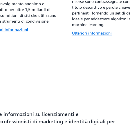
risorse sono contrassegnate con
oinvolgimento anonimo e
titolo descrittivo e parole chiave
tito per oltre 1,5 miliardi di
pertinenti, fornendo un set di da
 su milioni di siti che utilizzano
ideale per addestrare algoritmi 
ri strumenti di condivisione.
machine learning.
ori informazioni
Ulteriori informazioni
re informazioni su licenziamenti e
rofessionisti di marketing e identità digitali per