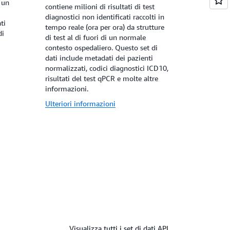
 un
contiene milioni di risultati di test
diagnostici non identificati raccolti in
ti
tempo reale (ora per ora) da strutture
di
di test al di fuori di un normale
contesto ospedaliero. Questo set di
dati include metadati dei pazienti
normalizzati, codici diagnostici ICD10,
risultati del test qPCR e molte altre
informazioni.
Ulteriori informazioni
Visualizza tutti i set di dati API