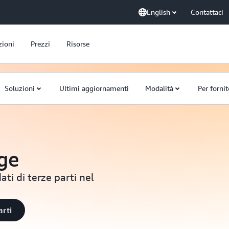
English
Contattaci
zioni
Prezzi
Risorse
Soluzioni
Ultimi aggiornamenti
Modalità
Per fornit
ge
dati di terze parti nel
arti