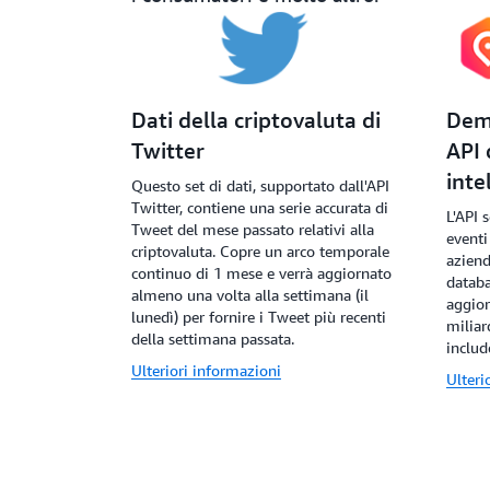
Dati della criptovaluta di
Dema
Twitter
API 
inte
Questo set di dati, supportato dall'API
Twitter, contiene una serie accurata di
L'API 
Tweet del mese passato relativi alla
eventi
criptovaluta. Copre un arco temporale
aziend
continuo di 1 mese e verrà aggiornato
databa
almeno una volta alla settimana (il
aggior
lunedì) per fornire i Tweet più recenti
miliar
della settimana passata.
includ
Ulteriori informazioni
Ulteri