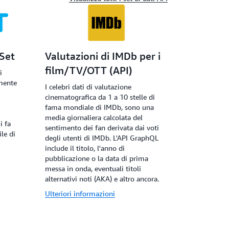
tSet
Valutazioni di IMDb per i
film/TV/OTT (API)
i
mente
I celebri dati di valutazione
cinematografica da 1 a 10 stelle di
fama mondiale di IMDb, sono una
media giornaliera calcolata del
i fa
sentimento dei fan derivata dai voti
le di
degli utenti di IMDb. L'API GraphQL
include il titolo, l'anno di
pubblicazione o la data di prima
messa in onda, eventuali titoli
alternativi noti (AKA) e altro ancora.
Ulteriori informazioni