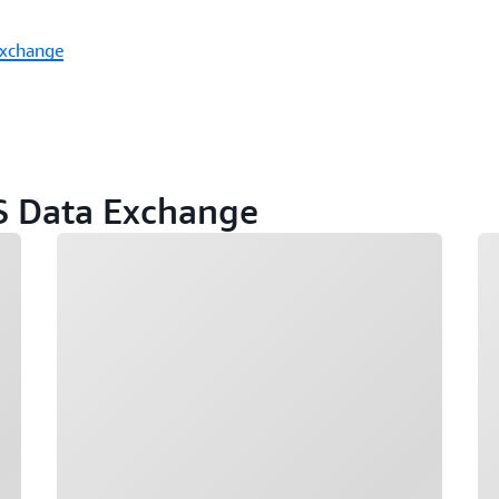
Exchange
S Data Exchange
Caricamento in corso
Ca