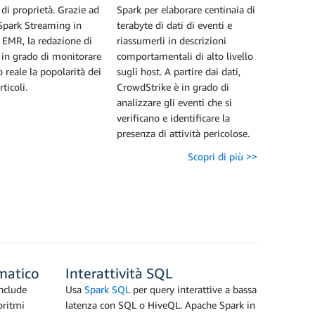
 di proprietà. Grazie ad
Spark per elaborare centinaia di
Spark Streaming in
terabyte di dati di eventi e
EMR, la redazione di
riassumerli in descrizioni
 in grado di monitorare
comportamentali di alto livello
 reale la popolarità dei
sugli host. A partire dai dati,
rticoli.
CrowdStrike è in grado di
analizzare gli eventi che si
verificano e identificare la
presenza di attività pericolose.
Scopri di più >>
matico
Interattività SQL
nclude
Usa
Spark SQL
per query interattive a bassa
oritmi
latenza con SQL o HiveQL. Apache Spark in