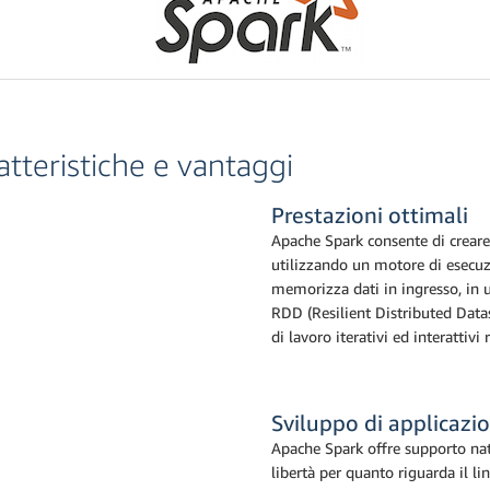
atteristiche e vantaggi
Prestazioni ottimali
Apache Spark consente di creare 
utilizzando un motore di esecuzio
memorizza dati in ingresso, in u
RDD (Resilient Distributed Datase
di lavoro iterativi ed interattiv
Sviluppo di applicazio
Apache Spark offre supporto nat
libertà per quanto riguarda il l