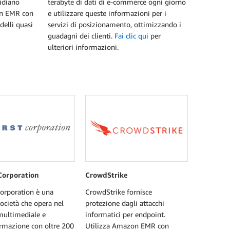
tidiano
terabyte di dati di e-commerce ogni giorno
zon EMR con
e utilizzare queste informazioni per i
elli quasi
servizi di posizionamento, ottimizzando i
guadagni dei clienti.
Fai clic qui
per
ulteriori informazioni.
Corporation
CrowdStrike
orporation è una
CrowdStrike fornisce
ocietà che opera nel
protezione dagli attacchi
multimediale e
informatici per endpoint.
ormazione con oltre 200
Utilizza Amazon EMR con