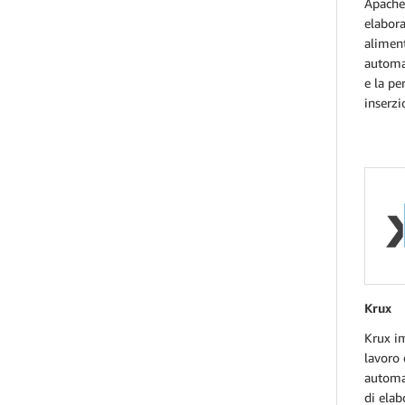
Apache
elabora
alimen
automa
e la pe
inserzi
Krux
Krux im
lavoro
automat
di ela