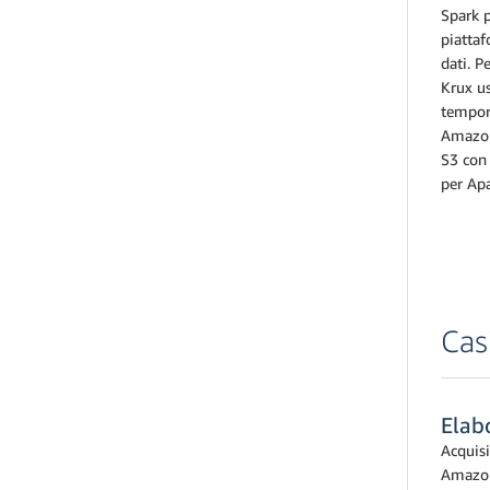
Spark p
piattaf
dati. P
Krux u
tempor
Amazo
S3 con
per Ap
Cas
Elabo
Acquisi
Amazon