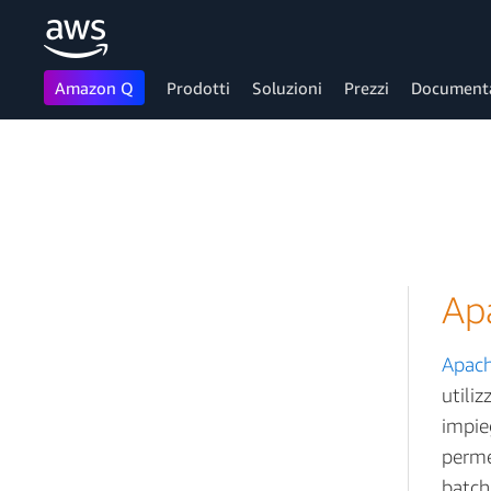
Amazon Q
Prodotti
Soluzioni
Prezzi
Document
Passa al contenuto principale
Ap
Apach
utiliz
impie
perme
batch,