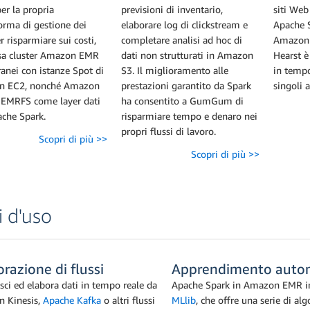
er la propria
previsioni di inventario,
siti Web
orma di gestione dei
elaborare log di clickstream e
Apache 
er risparmiare sui costi,
completare analisi ad hoc di
Amazon 
sa cluster Amazon EMR
dati non strutturati in Amazon
Hearst è
anei con istanze Spot di
S3. Il miglioramento alle
in tempo
n EC2, nonché Amazon
prestazioni garantito da Spark
singoli a
 EMRFS come layer dati
ha consentito a GumGum di
ache Spark.
risparmiare tempo e denaro nei
propri flussi di lavoro.
Scopri di più >>
Scopri di più >>
i d'uso
razione di flussi
Apprendimento auto
sci ed elabora dati in tempo reale da
Apache Spark in Amazon EMR i
 Kinesis,
Apache Kafka
o altri flussi
MLlib
, che offre una serie di alg