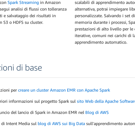
 con
Spark Streaming
in Amazon
scalabili di apprendimento auto
egui analisi di flussi con tolleranza
alternativa, potrai impiegare lib
ti e salvataggio dei risultati in
personalizzate. Salvando i set di
 S3 o HDFS su cluster.
memoria durante i processi, Spa
prestazioni di alto livello per le
iterative, comuni nei carichi di l
apprendimento automatico.
ioni di base
uzioni per
creare un cluster Amazon EMR con Apache Spark
riori informazioni sul progetto Spark sul
sito Web della Apache Softwa
ncio del lancio di Spark in Amazon EMR nel
Blog di AWS
 di Intent Media sul
blog di AWS sui Big Data
sull'apprendimento auto