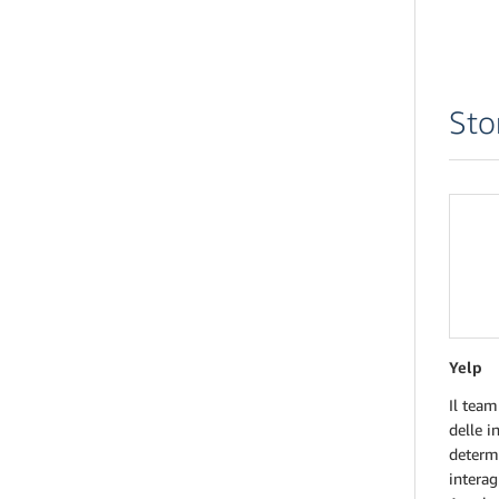
Sto
Yelp
Il team
delle i
determi
interag