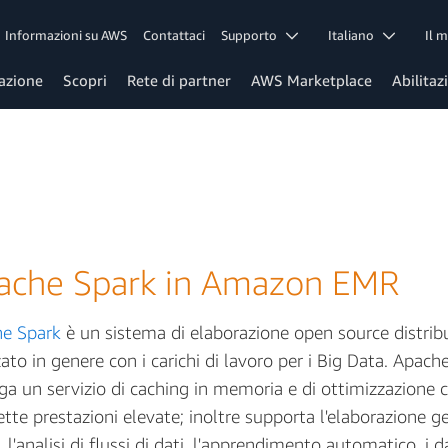
Informazioni su AWS
Contattaci
Supporto
Italiano
Il 
azione
Scopri
Rete di partner
AWS Marketplace
Abilitaz
ache Spark in Amazon EMR
e Spark
è un sistema di elaborazione open source distrib
zato in genere con i carichi di lavoro per i Big Data. Apach
ga un servizio di caching in memoria e di ottimizzazione 
tte prestazioni elevate; inoltre supporta l'elaborazione ge
 l'analisi di flussi di dati, l'apprendimento automatico, i 