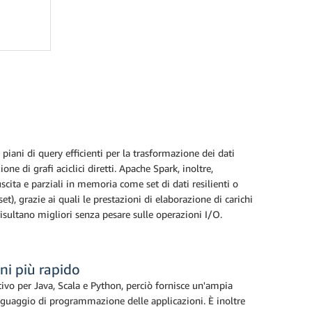
piani di query efficienti per la trasformazione dei dati
ne di grafi aciclici diretti. Apache Spark, inoltre,
scita e parziali in memoria come set di dati resilienti o
t), grazie ai quali le prestazioni di elaborazione di carichi
i risultano migliori senza pesare sulle operazioni I/O.
ni più rapido
ivo per Java, Scala e Python, perciò fornisce un'ampia
inguaggio di programmazione delle applicazioni. È inoltre