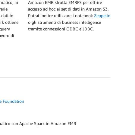
matico; in
Amazon EMR sfrutta EMRFS per offrire
rerie
accesso ad hoc ai set di dati in Amazon S3.
 dati in
Potrai inoltre utilizzare i notebook
Zeppelin
rk ottiene
o gli strumenti di business intelligence
 query
tramite connessioni ODBC e JDBC.
avoro di
re Foundation
matico con Apache Spark in Amazon EMR