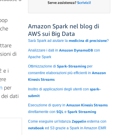
Serve assistenza?
Scrivici!
oop
Amazon Spark nel blog di
ache
AWS sui Big Data
medicina di precisione
Sarà Spark ad aiutare la
?
ttare
Amazon DynamoDB
Analizzare i dati in
con
ioni di
Apache Spark
Spark-Streaming
Ottimizzazione di
per
 e i
Amazon
consentire elaborazioni più efficienti in
ere
Kinesis Streams
n
per
spark-
Inoltro di applicazioni degli utenti con
 dei dati
submit
Amazon Kinesis Streams
Esecuzione di query in
SQL
Spark Streaming
direttamente con
e
Zeppelin
Come eseguire un'istanza
esterna con
notebook
ed S3 grazie a Spark in Amazon EMR