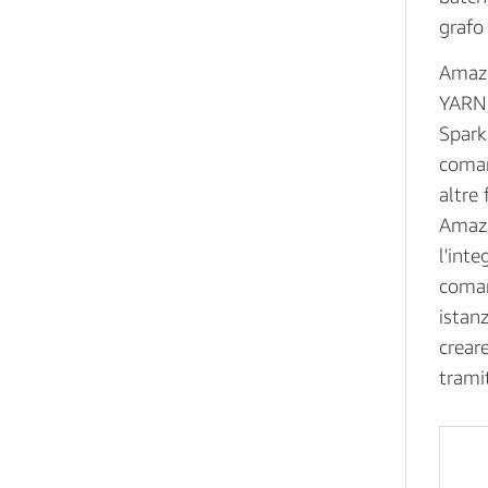
grafo
Amazo
YARN;
Spark
coman
altre
Amazo
l'int
coman
istanz
creare
trami