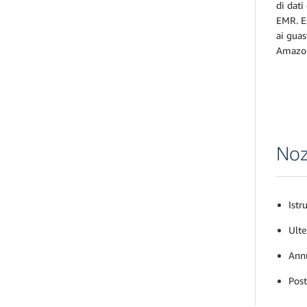
di dati
EMR. Es
ai guas
Amazon
Noz
Istr
Ulte
Annu
Post