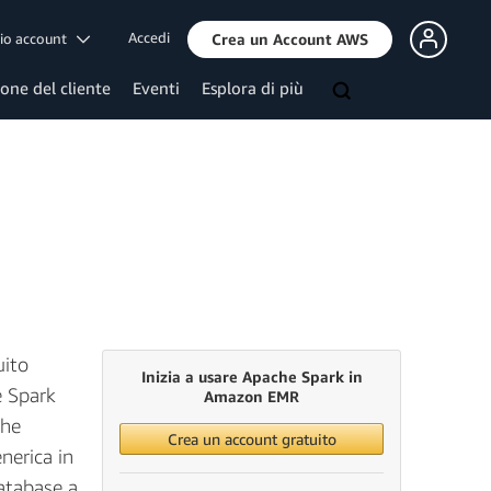
Accedi
mio account
Crea un Account AWS
ione del cliente
Eventi
Esplora di più
uito
Inizia a usare Apache Spark in
e Spark
Amazon EMR
che
Crea un account gratuito
nerica in
database a