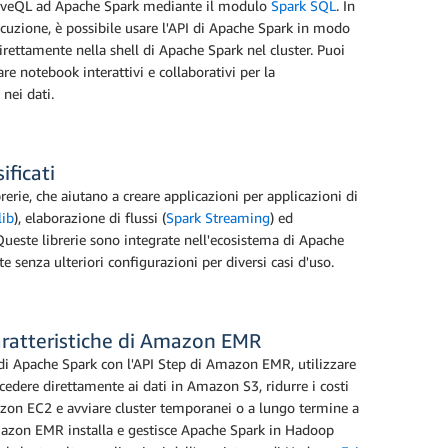
HiveQL ad Apache Spark mediante il modulo
Spark SQL
. In
ecuzione, è possibile usare l'API di Apache Spark in modo
irettamente nella shell di Apache Spark nel cluster. Puoi
re notebook interattivi e collaborativi per la
nei dati.
ificati
rerie, che aiutano a creare applicazioni per applicazioni di
ib
), elaborazione di flussi (
Spark Streaming
) ed
 Queste librerie sono integrate nell'ecosistema di Apache
 senza ulteriori configurazioni per diversi casi d'uso.
aratteristiche di Amazon EMR
 di Apache Spark con l'API Step di Amazon EMR, utilizzare
dere direttamente ai dati in Amazon S3, ridurre i costi
zon EC2 e avviare cluster temporanei o a lungo termine a
mazon EMR installa e gestisce Apache Spark in Hadoop