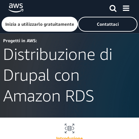
Passa al contenuto principale
Fai clic qui per tornare alla home page di Amazon Web Serv
Inizia a utilizzarlo gratuitamente
Contattaci
Progetti in AWS:
Distribuzione di
Drupal con
Amazon RDS
Introduzione