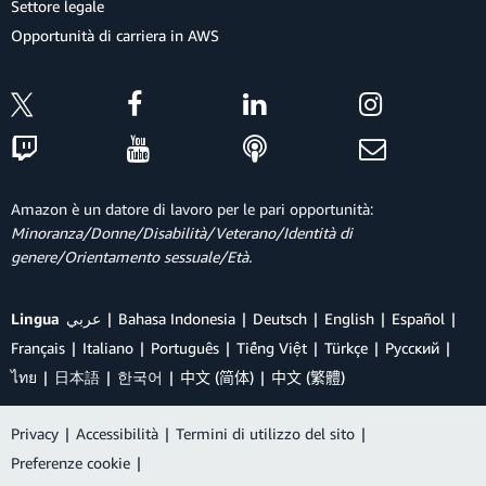
Settore legale
Opportunità di carriera in AWS
Amazon è un datore di lavoro per le pari opportunità:
Minoranza/Donne/Disabilità/Veterano/Identità di
genere/Orientamento sessuale/Età.
Lingua
عربي
Bahasa Indonesia
Deutsch
English
Español
Français
Italiano
Português
Tiếng Việt
Türkçe
Ρусский
ไทย
日本語
한국어
中文 (简体)
中文 (繁體)
Privacy
|
Accessibilità
|
Termini di utilizzo del sito
|
Preferenze cookie
|