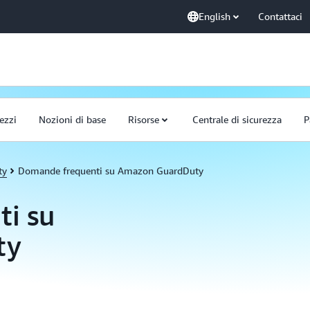
English
Contattaci
ezzi
Nozioni di base
Risorse
Centrale di sicurezza
P
ty
Domande frequenti su Amazon GuardDuty
i su
ty