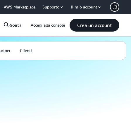
AWS Marketplace
Supporto
Il mio account
Crea un account
Ricerca
Accedi alla console
artner
Clienti