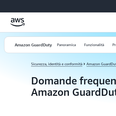
Passa al contenuto principale
Amazon GuardDuty
Panoramica
Funzionalità
Pr
Sicurezza, identità e conformità
Amazon GuardDu
Domande frequent
Amazon GuardDu