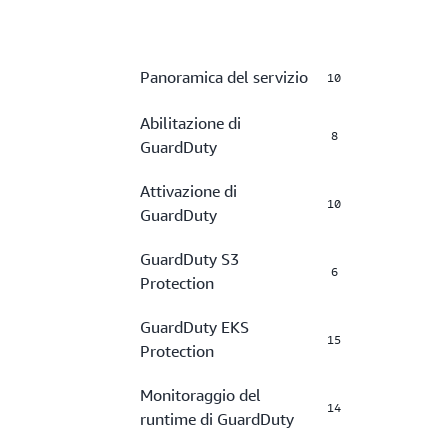
Panoramica del servizio
10
Abilitazione di
8
GuardDuty
Attivazione di
10
GuardDuty
GuardDuty S3
6
Protection
GuardDuty EKS
15
Protection
Monitoraggio del
14
runtime di GuardDuty