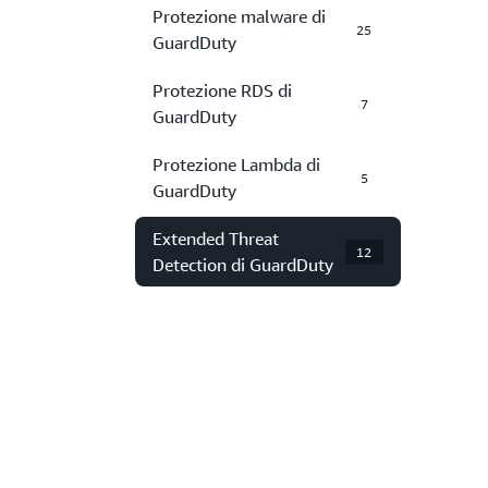
Protezione malware di
25
GuardDuty
Protezione RDS di
7
GuardDuty
Protezione Lambda di
5
GuardDuty
Extended Threat
12
Detection di GuardDuty