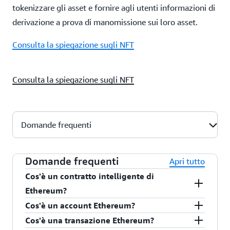
tokenizzare gli asset e fornire agli utenti informazioni di
derivazione a prova di manomissione sui loro asset.
Consulta la spiegazione sugli NFT
Consulta la spiegazione sugli NFT
Domande frequenti
Domande frequenti
Apri tutto
Cos'è un contratto intelligente di
Ethereum?
Cos'è un account Ethereum?
Un contratto intelligente è un codice applicativo
Cos'è una transazione Ethereum?
che risiede in un indirizzo specifico sulla
Esistono due tipi di account in Ethereum: account