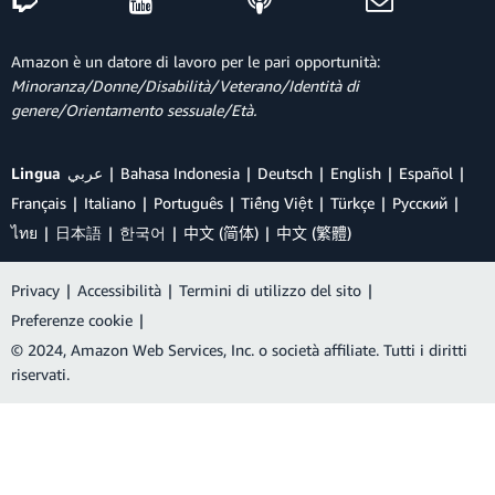
Amazon è un datore di lavoro per le pari opportunità:
Minoranza/Donne/Disabilità/Veterano/Identità di
genere/Orientamento sessuale/Età.
Lingua
عربي
Bahasa Indonesia
Deutsch
English
Español
Français
Italiano
Português
Tiếng Việt
Türkçe
Ρусский
ไทย
日本語
한국어
中文 (简体)
中文 (繁體)
Privacy
|
Accessibilità
|
Termini di utilizzo del sito
|
Preferenze cookie
|
© 2024, Amazon Web Services, Inc. o società affiliate. Tutti i diritti
riservati.