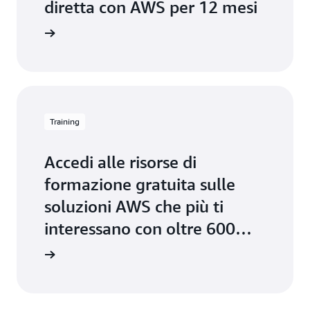
forma di Ether. Ciò significa che è sicuro inviare
diretta con AWS per 12 mesi
transazioni con un limite di gas superiore alle
stime.
Training
Accedi alle risorse di
formazione gratuita sulle
soluzioni AWS che più ti
interessano con oltre 600
corsi per ogni ruolo e livello
di abilità