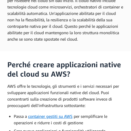
per risiedere nel cloud sin dall'inizio. Il cloud nativo include
tecnologie cloud come microservizi, orchestratori di container e
scalabilità automatica. Un'applicazione abilitata per il cloud
non ha la flessibilità, la resilienza o la scalabilità della sua
controparte nativa per il cloud. Questo perché le applicazioni
abilitate per il cloud mantengono la loro struttura monolitica
anche se sono state spostate nel cloud.
Perché creare applicazioni native
del cloud su AWS?
AWS offre le tecnologie, gli strumenti e i servizi necessari per
sviluppare applicazioni funzionali native del cloud. Puoi
concentrarti sulla creazione di prodotti software invece di
preoccuparti dell'infrastruttura sottostante:
Passa a
container gestiti su AWS
per semplificare le
operazioni e ridurre i costi di gestione
Crea nuove applicazioni o funzionalità utilizzando