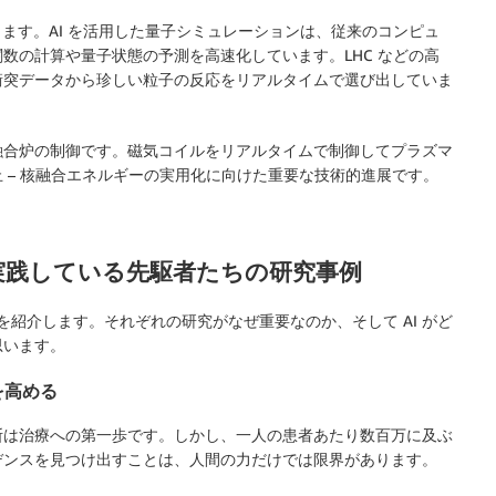
ます。AI を活用した量子シミュレーションは、従来のコンピュ
数の計算や量子状態の予測を高速化しています。LHC などの高
衝突データから珍しい粒子の反応をリアルタイムで選び出していま
融合炉の制御です。磁気コイルをリアルタイムで制御してプラズマ
 – 核融合エネルギーの実用化に向けた重要な技術的進展です。
ence を実践している先駆者たちの研究事例
の先進事例を紹介します。それぞれの研究がなぜ重要なのか、そして AI がど
思います。
精度を高める
断は治療への第一歩です。しかし、一人の患者あたり数百万に及ぶ
デンスを見つけ出すことは、人間の力だけでは限界があります。