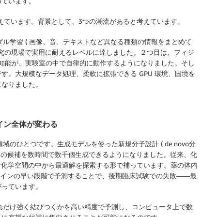
めています。
ったと考えています。背景として、3つの潮流があると考えています。
ダル学習 ( 画像、音、テキストなど異なる種類の情報をまとめて
どが、研究の現場で実用に耐えるレベルに達しました。２つ目は、フィジ
れた知能が、実験室の中で自律的に動作するようになりました。そし
す。大規模なデータ処理、柔軟に拡張できる GPU 環境、国境を
になりました。
。
ライン全体が変わる
のひとつです。生成モデルを使った新規分子設計 ( de novo分
構造の候補を数時間で数千個生成できるようになりました。従来、化
な化学空間の中から最適解を探索する形で補っています。薬の体内
イプラインの早い段階で予測することで、後期臨床試験での失敗——最
がっています。
どれだけ強く結びつくかを高い精度で予測し、コンピュータ上で数