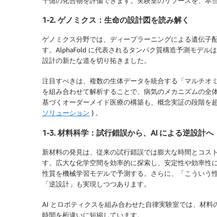
十億の化合物を評価できます。実験室のリソースを、本
1-2. ゲノミクス：生命の設計図を読み解く
ゲノミクス分野では、ディープラーニングによる遺伝子
す。AlphaFold に代表されるタンパク質構造予測モ
設計の新たな道を切り拓きました。
注目すべきは、複数の生体データを統合する「マルチオミ
を組み合わせて解析することで、病気のメカニズムの全
基づくオーダーメイド医療の構築も、概念実証の段階を超
ソリューション
) 。
1-3. 材料科学：試行錯誤から、AI による逆設計へ
新材料の発見は、従来の試行錯誤では膨大な時間とコスト
す。広大な化学空間を効率的に探索し、安定性や効率性
性質を機械学習モデルで予測する。さらに、「こういう
「逆設計」も実現しつつあります。
AI とロボティクスを組み合わせた自律実験室では、材料
時間を桁違いに短縮しています。