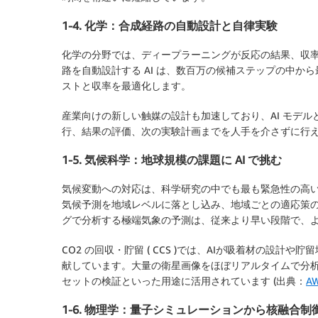
1-4. 化学：合成経路の自動設計と自律実験
化学の分野では、ディープラーニングが反応の結果、収
路を自動設計する AI は、数百万の候補ステップの中
ストと収率を最適化します。
産業向けの新しい触媒の設計も加速しており、AI モデ
行、結果の評価、次の実験計画までを人手を介さずに行
1-5. 気候科学：地球規模の課題に AI で挑む
気候変動への対応は、科学研究の中でも最も緊急性の高い
気候予測を地域レベルに落とし込み、地域ごとの適応策
グで分析する極端気象の予測は、従来より早い段階で、
CO2 の回収・貯留 ( CCS )では、AIが吸着材の設
献しています。大量の衛星画像をほぼリアルタイムで分
セットの検証といった用途に活用されています (出典：
A
1-6. 物理学：量子シミュレーションから核融合制