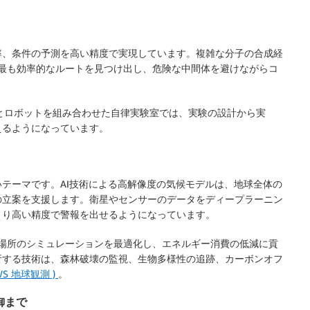
率、条件の予測を高い精度で実現しています。複雑な分子の合成経
から最も効率的なルートを見つけ出し、危険な中間体を避けながらコ
ルとロボットを組み合わせた自律実験室では、実験の設計から実
えるようになっています。
テーマです。AI技術による高解像度の気候モデルは、地球全体の
の立案を支援します。衛星やセンサーのデータをディープラーニン
より高い精度で警報を出せるようになっています。
計や貯留場所のシミュレーションを最適化し、エネルギー消費の低減に貢
析する技術は、森林破壊の監視、生物多様性の追跡、カーボンオフ
WS 地球観測 )
。
御まで