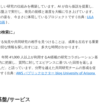
ctory」という新しい研究の仕組みを構築しています。AI が自ら仮説を提案し、
基盤上で実行し、発見の規模と速度を大幅に引き上げています。
姿を、今まさに体現しているプロジェクトです ( 出典 :
LILA
介動画
) 。
が1回の検索に」
する知見や共同研究の相手を見つけることは、成果を左右する重要
適切な情報を探し出すには、多大な時間がかかります。
KMap」は、年間 41,000 人以上が利用するAI搭載の研究コラボレーション基
自動的に把握し、質問に対してエビデンスに基づいた回答を返しま
んだ」と語っています。分野を越えた共同研究チームの形成を促
( 出典 :
AWS パブリックセクター blog University of Arisona
技術基盤/サービス