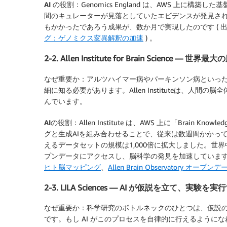
AI の役割：
Genomics England は、AWS 上
間のキュレーターが見落としていたエビデンスが発見さ
もかかったであろう成果が、数か月で実現したのです ( 出
グ：ゲノミクス変異解釈の加速
) 。
2-2. Allen Institute for Brain Science —
なぜ重要か：
アルツハイマー病やパーキンソン病といっ
細に知る必要があります。Allen Instituteは、
んでいます。
AIの役割：
Allen Institute は、AWS 上に「Brain K
グと生成AIを組み合わせることで、従来は数週間かかっ
えるデータセットの規模は1,000倍に拡大しました。世界
プンデータにアクセスし、脳科学の発見を加速しています 
ヒト脳マッピング
、
Allen Brain Observatory オープ
2-3. LILA Sciences — AI が仮説を立て、実験を実
なぜ重要か：
科学研究のボトルネックのひとつは、仮説
です。もし AI がこのプロセスを自律的に行えるように