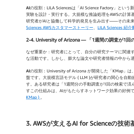
AIの役割：
LILA Sciencesは「AI Science Fa
実験を設計・実行する。大規模な推論処理をAWSの計算
研究者がAIと協働して科学的発見を生み出す——その未来の
Sciences AWSカスタマーストーリー
、
LILA Sciences 紹
2-4. University of Arizona — 「1週間の調査
なぜ重要か：
研究者にとって、自分の研究テーマに関連
な活動です。しかし、膨大な論文や研究者情報の中から
AIの役割：
University of Arizona が開発した「
盤です。大規模言語モデル ( LLM )が研究者の関心を
す。ある研究者は「1週間分の手動調査が1回の検索で済
すこの仕組みは、AIがもたらすネットワーク効果の好例です 
KMap )
。
3. AWSが支えるAI for Scienceの