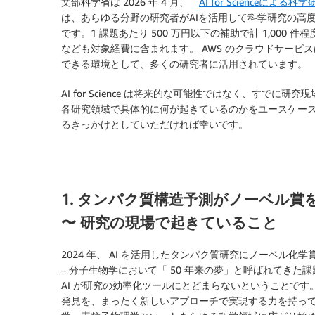
文部科学省は 2026 年 4 月、「
AI for Scienceによる科
は、あらゆる分野の研究者がAIを活用して科学研究の高
です。1 課題あたり 500 万円以下の補助で計 1,000
なども対象経費に含まれます。 AWS のクラウドサービス
できる環境として、多くの研究者に活用されています。
AI for Science は将来的な可能性ではなく、す
各研究領域で具体的に何が起きているのかをユースケース
るきっかけとしていただければ幸いです。
1. タンパク質構造予測がノーベル賞
〜 研究の現場で起きていること
2024 年、 AI を活用したタンパク質研究にノーベル
– 分子生物学において「 50 年来の夢」と呼ばれてき
AI が研究の効率化ツールにとどまらないということです
発見を、まったく新しいアプローチで実現する力を持っ