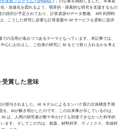
学研究革新プログラム ( SPReAD )
」の公募を開始しました。本事業
度化・加速化を図れるよう、萌芽的・探索的な研究を支援するもの
 件程度の採択が予定されており、計算資源やデータ整備、 API 利用料
は、こうした研究に必要な計算基盤や AI サービスを柔軟に提供
でに研究現場での活用が進みつつあるテーマとなっています。本記事では、
中心にお伝えし、ご自身の研究に AI をどう取り入れるかを考え
を受賞した意味
化学賞が授与されました。AI モデルによるタンパク質の立体構造予測
た課題を、AIが解き明かしたのです。この出来事が示しているのは、
。AI は、人間の研究者が数十年かけても到達できなかった科学的
ています。そしてこの力は、創薬、材料科学、ゲノミクス、気候科