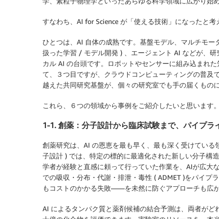
学、素粒子物理学といったあらゆる科学領域に広がり始
すなわち、AI for Science が「使える技術」にな
ひとつは、AI 自体の成熟です。基盤モデル、マルチモー
扱った学習 / モデル開発 ) 、エージェント AI な
カル AI の台頭です。ロボットやセンサーに組み込ま
て、３つ目ですが、クラウドコンピューティングの普及で
越えた共同研究基盤が、個々の研究室でも手の届くもの
これら、６つの領域から事例をご紹介したいと思います
1-1. 創薬：分子設計から臨床試験まで、パイプ
創薬研究は、AI の恩恵を最も早く、最も深く受けている領域
子設計 ) では、特定の標的に最適化された新しい分子
学者が経験と直感に頼って行っていた作業を、AIが広大
での吸収・分布・代謝・排泄・毒性 ( ADMET )をパ
もコストのかかる失敗——を未然に防ぐアプローチも広
AI によるタンパク質と薬剤候補の結合予測は、両者が