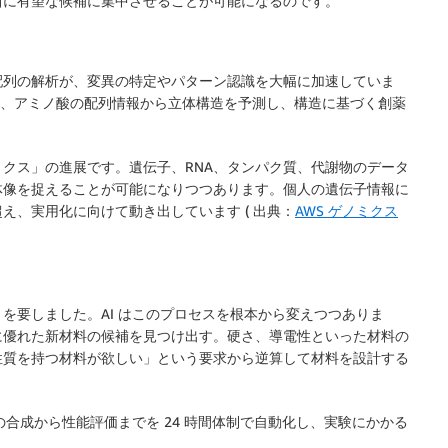
当に有望な候補に集中させることが可能になるのです。
配列の解析が、変異の特定やパターン認識を大幅に加速していま
デルは、アミノ酸の配列情報から立体構造を予測し、構造に基づく創薬
クス」の進展です。遺伝子、RNA、タンパク質、代謝物のデータ
体像を捉えることが可能になりつつあります。個人の遺伝子情報に
え、実用化に向けて動き出しています ( 出典：
AWS ゲノミクス
を要しました。AI はこのプロセスを根本から変えつつありま
に優れた新材料の候補を見つけ出す。硬さ、導電性といった材料の
性質を持つ材料が欲しい」という要求から逆算して材料を設計する
の合成から性能評価までを 24 時間体制で自動化し、実験にかかる