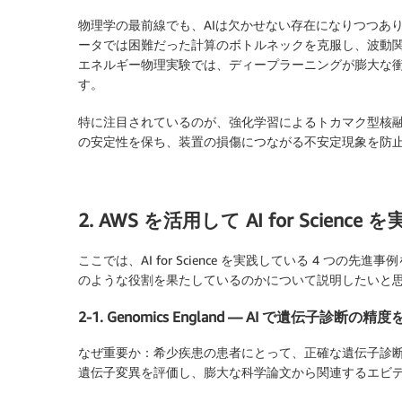
物理学の最前線でも、AIは欠かせない存在になりつつあり
ータでは困難だった計算のボトルネックを克服し、波動関
エネルギー物理実験では、ディープラーニングが膨大な
す。
特に注目されているのが、強化学習によるトカマク型核
の安定性を保ち、装置の損傷につながる不安定現象を防止
2. AWS を活用して AI for Sci
ここでは、AI for Science を実践している 4 つ
のような役割を果たしているのかについて説明したいと
2-1. Genomics England — AI で遺伝子診断の
なぜ重要か：
希少疾患の患者にとって、正確な遺伝子診
遺伝子変異を評価し、膨大な科学論文から関連するエビ