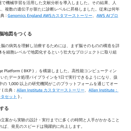
に構築した基盤で機械学習を活用した文献分析を導入しました。その結果、人
れ、複数の遺伝子が新たに診断レベルに昇格しました。従来は何年
典 :
Genomics England AWSカスタマーストーリー
、
AWS AIブロ
 世界最大の脳地図をつくる
た脳の病気を理解し治療するためには、まず脳そのものの構造を詳
人間の脳全体を細胞レベルで地図化するという壮大なプロジェクトに取り組
nowledge Platform ( BKP ) 」を構築しました。高性能コンピューティン
ていたデータ処理パイプラインを1日で実行できるようになり、扱
中の 1,000 以上の研究機関がこのプラットフォームを通じてオー
( 出典：
Allen Institute カスタマーストーリー
、
Allen Institute：
ンデータセット
) 。
行する
の立案から実験の設計・実行までに多くの時間と人手がかかること
なれば、発見のスピードは飛躍的に向上します。