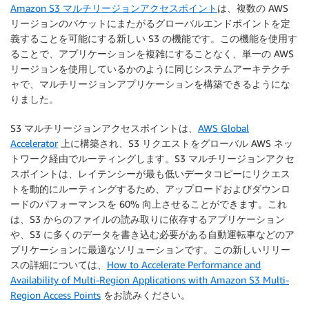
Amazon S3 マルチリージョンアクセスポイント
は、複数の AWS
リージョンのバケットにまたがるグローバルエンドポイントを定
義することを可能にする新しい
S3
の機能です。この機能を使用す
ることで、アプリケーションを複雑にすることなく、単一の AWS
リージョンを使用しているかのように同じシステムアーキテクチ
ャで、マルチリージョンアプリケーションを構築できるようにな
りました。
S3 マルチリージョンアクセスポイントは、
AWS Global
Accelerator
上に構築され、
S3
リクエストをグローバル AWS ネッ
トワーク経由でルーティングします。S3 マルチリージョンアクセ
スポイントは、レイテンシーが最も低いデータコピーにリクエス
トを動的にルーティングするため、アップロードおよびダウンロ
ードのパフォーマンスを 60% 向上させることができます。これ
は、
S3
からのファイルの読み取りに依存するアプリケーション
や、
S3
に多くのデータを書き込む必要がある自動運転車などのア
プリケーションに最適なソリューションです。この新しいリリー
スの詳細については、
How to Accelerate Performance and
Availability of Multi-Region Applications with Amazon S3 Multi-
Region Access Points
をお読みください。