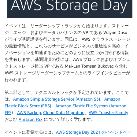
イベントは、リーダーシップトラックから始まります。ストレー
ジ、エッジ、およびデータガバナンスの VP である Wayne Duso
がライブ基調講演を行います。同氏は、AWS クラウドストレージ
の最新情報と、これらのサービスがビジネスの俊敏性を高め、イ
ノベーションを加速するためにどのように役立つかに関する情報
を共有します。基調講演の後には、AWS ブロックおよびオブジェ
クトストレージ担当 VP である Mai-Lan Tomsen Bukovec を含む
AWS ストレージリーダーシップチームとのライブインタビューが
行われます。
第二部として、テクニカルトラックが予定されています。ここで
は、
Amazon Simple Storage Service (Amazon S3)
、
Amazon
Elastic Block Store (EBS)
、
Amazon Elastic File System (Amazon
EFS)
、
AWS Backup
,
Cloud Data Migration
、
AWS Transfer Family
、
および
Amazon FSx
について詳しく学びます。
イベントに登録するには、
AWS Storage Day 2021 のイベントペー