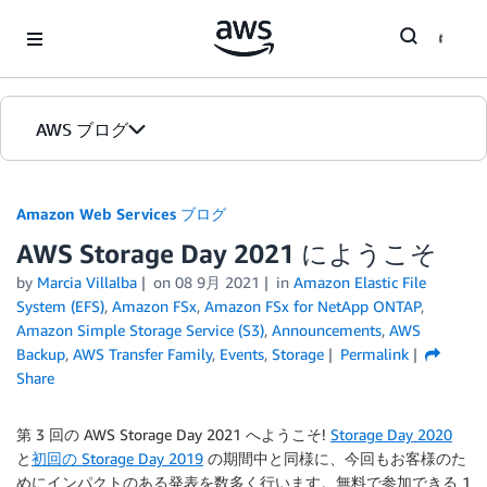
Skip to Main Content
AWS ブログ
ホーム
Amazon Web Services ブログ
AWS Storage Day 2021 にようこそ
カテゴリ
by
Marcia Villalba
on
08 9月 2021
in
Amazon Elastic File
エディション
System (EFS)
,
Amazon FSx
,
Amazon FSx for NetApp ONTAP
,
Amazon Simple Storage Service (S3)
,
Announcements
,
AWS
Backup
,
AWS Transfer Family
,
Events
,
Storage
Permalink
Share
第 3 回の AWS Storage Day 2021 へようこそ!
Storage Day 2020
と
初回の Storage Day 2019
の期間中と同様に、今回もお客様のた
めにインパクトのある発表を数多く行います。無料で参加できる 1