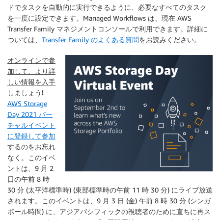
ドでタスクを自動的に実行できるように、必要なすべてのタスク
を一度に設定できます。Managed Workflows は、現在 AWS
Transfer Family マネジメントコンソールで利用できます。詳細に
ついては、
Transfer Family のよくある質問
をお読みください。
オンラインで参
加して、より詳
しい情報を入手
しましょう!
AWS Storage
Day 2021 バー
チャルイベント
に登録して参加
するのをお忘れ
なく。このイベ
ントは、9 月 2
日の午前 8 時
30 分 (太平洋標準時) (東部標準時の午前 11 時 30 分) にライブ放送
されます。このイベントは、9 月 3 日 (金) 午前 8 時 30 分 (シンガ
ポール時間) に、アジアパシフィックの視聴者のために直ちに再ス