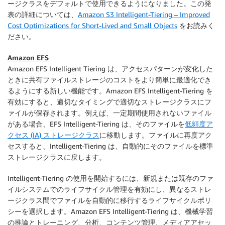
ージクラスをデフォルトで使用できるようになりました。この発
表の詳細については、
Amazon S3 Intelligent-Tiering – Improved
Cost Optimizations for Short-Lived and Small Objects
をお読みく
ださい。
Amazon EFS
Amazon EFS
Intelligent Tiering は、アクセスパターンが変化した
ときに共有ファイルストレージのコストをより簡単に最適化でき
るようにする新しい機能です。
Amazon EFS
Intelligent-Tiering を
有効にすると、適切なタイミングで適切なストレージクラスにフ
ァイルが保存されます。例えば、一定期間使用されないファイル
がある場合、EFS Intelligent-Tiering は、そのファイルを
低頻度ア
クセス (IA) ストレージクラス
に移動します。ファイルに再度アク
セスすると、Intelligent-Tiering は、自動的にそのファイルを標準
ストレージクラスに戻します。
Intelligent-Tiering の使用を開始するには、新規または既存のファ
イルシステムでのライフサイクル管理を有効にし、異なるストレ
ージクラス間でファイルを自動的に移行するライフサイクルポリ
シーを選択します。
Amazon EFS
Intelligent-Tiering は、機械学習
の推論とトレーニング、分析、コンテンツ管理、メディアアセッ