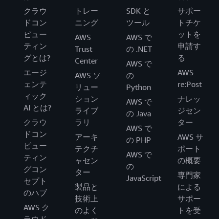
クラウ
トレー
SDK と
サポー
ドコン
ニング
ツール
トチケ
ピュー
ットを
AWS
AWS で
ティン
申請す
Trust
の .NET
グとは?
る
Center
AWS で
エージ
AWS
AWS ソ
の
ェンテ
re:Post
リュー
Python
ィック
ション
ナレッ
AWS で
AI とは?
ライブ
ジセン
の Java
クラウ
ラリ
ター
AWS で
ドコン
アーキ
AWS サ
の PHP
ピュー
テクチ
ポート
AWS で
ティン
ャセン
の概要
の
グコン
ター
専門家
JavaScript
セプト
製品と
による
のハブ
技術上
サポー
AWS ク
のよく
トを受
ラウド