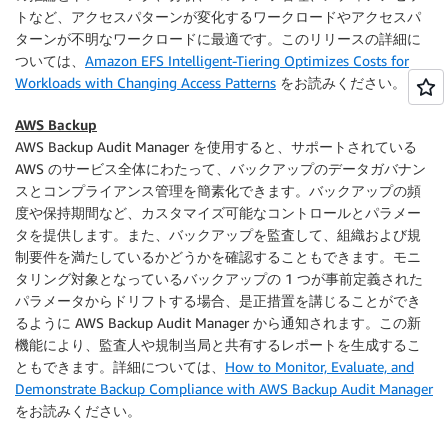
トなど、アクセスパターンが変化するワークロードやアクセスパ
ターンが不明なワークロードに最適です。このリリースの詳細に
ついては、
Amazon EFS Intelligent-Tiering Optimizes Costs for
Workloads with Changing Access Patterns
をお読みください。
AWS Backup
AWS Backup
Audit Manager を使用すると、サポートされている
AWS のサービス全体にわたって、バックアップのデータガバナン
スとコンプライアンス管理を簡素化できます。バックアップの頻
度や保持期間など、カスタマイズ可能なコントロールとパラメー
タを提供します。また、バックアップを監査して、組織および規
制要件を満たしているかどうかを確認することもできます。モニ
タリング対象となっているバックアップの 1 つが事前定義された
パラメータからドリフトする場合、是正措置を講じることができ
るように AWS Backup Audit Manager から通知されます。この新
機能により、監査人や規制当局と共有するレポートを生成するこ
ともできます。詳細については、
How to Monitor, Evaluate, and
Demonstrate Backup Compliance with AWS Backup Audit Manager
をお読みください。