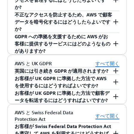
クセスを管理するにはどうしたらよいです
Support Center にアクセスして、詳細を確認で
つに
AWS CloudTrail
があります。AWS
否 (DDoS) に対するマネージド保護サービスで、
護する、フルマネージドのデータセキュリティ
か?
きます。この場合、エンタープライズサポート
CloudTrail を使用すると、AWS アカウントのガ
AWS で運用しているウェブサイトとアプリケー
とデータプライバシーのサービスです。組織で
不正なアクセスを防止するため、AWS で顧客
AWS は、お客様による GDPR への準拠をサポー
契約で指定した連絡先情報を使用するか、
AWS
バナンス、コンプライアンス、運用監査、リス
ションを保護するために使用できます。AWS
管理するデータが増大するにつれて、大規模な
データを暗号化するにはどうしたらよいです
トするため、AWS 上のお客様のコンテンツに含
サポートのウェブページ
にアクセスしてくださ
ク監査を実施できるようになります。AWS
Shield Standard は追加料金なしで利用でき、ア
個人データを特定し保護することは、コストや
か?
まれる個人データへのアクセスを管理する多数
い。エンタープライズサポートに登録している
CloudTrail を使用すると、お客様は AWS インフ
プリケーションのダウンタイムとレイテンシー
時間のかかる、ますます複雑な作業となりま
GDPR への準拠を支援するために AWS がお
のツールを提供しています。次のようなツール
AWS は、お客様と APN パートナーに対し、クラ
お客様は、GDPR 関連の質問に関して TAM に問
ラストラクチャ全体でアクションに関するアカ
を最小限に抑える常時稼働の検出機能および自
す。Amazon Macie では、大規模な個人データの
客様に提供するサービスにはどのようなもの
があります:
ウド内で保管中のお客様データに追加のセキュ
い合わせるべきです。
ウントアクティビティをログに記録し、継続的
動インライン緩和策となります。AWS で運用さ
検出を自動化し、データ保護のコストを削減し
がありますか?
リティ層を適用できるようにし、GDPR における
にモニタリングし、情報を保持できます。これ
れ、ELB、Amazon CloudFront、Amazon Route
ます。Macie では、暗号化されていないバケッ
デフォルトのセキュリティとは、AWS のサー
データ管理者としてのデータ処理のセキュリテ
AWS では、お客様が GDPR の要件を満たすため
AWS と UK GDPR
すべて開く
により、各組織は、AWS インフラストラクチャ
53 のリソースを使用するウェブアプリケーショ
ト、パブリックアクセス可能なバケット、AWS
ビスがデフォルトでセキュアになるよう設計
ィを確保する義務を果たせるようサポートしま
の特定の機能とサービスを提供しています:
で何が発生しているかを把握でき、異常なアク
英国には引き続き GDPR が適用されますか?
ンを標的とした攻撃に対する保護を強化するた
Organizations で定義したもの以外の AWS アカ
されているという意味です。デフォルトの設
す。AWS では次のような
暗号化
ツールを利用で
ティビティが発生した場合にはすぐに対策を講
GDPR は EU 規制であり、英国は EU 離脱後に適
め、お客様と APN パートナーは AWS Shield
お客様が UK GDPR に準拠した方法で AWS
ウントと共有されているバケットのリストを含
: 承認された管理者、ユー
アクセスコントロール
定が使用された場合、リソースへのアクセス
きます:
じることができます。お客様が GDPR に基づい
用対象外となりました。 英国政府は、「UK
Advanced に登録できます。また、AWS は、AWS
を使用するにはどうすればよいですか?
む、Amazon S3 バケットのインベントリが自動
ザー、およびアプリケーションにのみ AWS リソ
は、アカウント所有者とルート管理者のみに
てデータ管理者としての義務を果たせるようサ
GDPR」として GDPR の要件を英国法に組み込み
を使用して DDoS 攻撃からの回復力に優れたア
AWS は、UK GDPR に基づくデータ処理者として
的に提供されます。次に、Macie は、選択したバ
お客様が UK GDPR に準拠した方法で顧客デ
ースへのアクセスを許可する
制限されます。
Amazon Elastic Block Store
、
Amazon S3
、
ポートするために AWS がお客様に提供している
ました。
プリケーションを構築するお客様をサポートす
の AWS のコミットメントを組み込んだ、
AWS
ケットに機械学習とパターンマッチングの手法
ータを転送するにはどうすればよいですか?
Amazon Glacier
、
Amazon DynamoDB
、
AWS Identity and Access Management (IAM)
で
他のセキュリティツールの詳細については、
るため、
DPA
に対する UK GDPR 準拠の
AWS Best Practices for DDoS Resiliency
UK GDPR 補遺条
を適用して、個人データを検出した場合に通知
多要素認証 (MFA)
Oracle RDS
、
SQL Server RDS
、
Redshift
とい
AWS サービス規約
の一部である
UK GDPR 補遺
AWS と Swiss Federal Data
は、AWS のサービスやリソースへのアクセス
AWS クラウドのセキュリティに関するウェブペ
を公開し、定期的に更新しています。
項
を提供しています。
UK GDPR 補遺条項
は
AWS
します。
すべて開く
った、ストレージやデータベースに関する
Amazon S3 バケット/Amazon SQS/Amazon
Protection Act
条項
には、EC によって採用された SCC と、
英国
をお客様が安全に管理できます。IAM を使用
ージ
をご覧ください。
サービス規約
の一部であり、UK GDPR への準拠
AWS のサービスで利用可能なデータ暗号化機
SNS のオブジェクトおよびその他への詳細レ
お客様が Swiss Federal Data Protection Act
のデータ保護規制機関 (Information
することで、組織は AWS ユーザーとグルー
のためのデータ処理契約を必要とするすべての
能
ベルのアクセス
を遵守して AWS を利用するにはどうすれば
Commissioners Office) によって発行された
国際