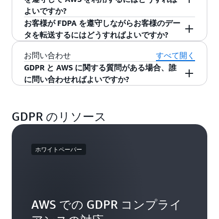
プを作成および管理できるだけでなく、許可
お客様に自動的に適用されます。
よいですか?
的なデータ移転に関する補遺 (IDTA) が含まれて
を使用して AWS リソースへのアクセスを許
暗号化キーを AWS が管理するか、またはお
API リクエスト認証
AWS は、
AWS データ処理補遺条項
に
スイスに関
います。 IDTA は SCC を修正して、SCC が、個
お客様が FDPA を遵守しながらお客様のデー
可または拒否することもできます。IAM は、
客様がキーを完全に管理できるようにするか
地域制限
する補遺
(「
」) を提供しま
人データのために適切な水準の保護を提供して
タを転送するにはどうすればよいですか?
スイスに関する補遺
各 AWS アカウントで追加料金なしで利用で
を選択することを可能にする、
AWS Key
AWS Security Token Service
による一時的ア
いるとは認識されていない英国以外の国 (英国の
す。これには、Swiss Federal Data Protection Act
AWS サービス規約
の一部である
AWS データ処理
きる機能です。
Management Service
などの柔軟なキー管理
クセストークン
お問い合わせ
すべて開く
第三国) への国際的なデータ移転について、UK
(「
補遺条項
に対する
」) に基づくデータ処理者としての
スイスに関する補遺
には (第
FDPA
オプション
AWS Multi-Factor Authentication
を使用する
GDPR と AWS に関する質問がある場合、誰
GDPR の下で適切な保護手段となるようにしま
1.14.4 条を参照)、欧州委員会によって採択さ
AWS の取り組みが組み込まれています。スイス
: AWS リソースのアクテ
と、AWS アカウントのユーザー名およびパス
モニタリングとログ記録
Amazon SQS
のサーバー側の暗号化 (SSE) を
に問い合わせればよいですか?
す。
れ、スイス連邦データ保護情報コミッショナー
UK GDPR 補遺条項
は、お客様が AWS のサ
に関する補遺は
AWS サービス規約
(第 1.14.4 条
ィビティの概要を確認する
ワードの保護を強化できます。AWS では、
使用した、機密データ送信向けの暗号化メッ
GDPR についてご質問があるお客様は、まず
ービスを使用して UK GDPR の対象となる顧客デ
の要求に応じて修正された標準契約条項
を参照) の一部であり、お客様のデータを処理す
MFA デバイスとして仮想デバイスとハードウ
セージキュー
AWS アカウントマネージャーにお問い合わせく
ータ (英国の顧客のデータ) を英国の第三国に移
(「
」) が含まれています。スイスに関する
るための、お客様による AWS サービスの利用に
SCC
AWS Config
によるアセット管理と設定
ェアデバイスのいずれかを選択できます。
お客様がコンプライアンスの要件を満たせる
GDPR のリソース
ださい。エンタープライズサポートにサインア
転する場合には、常に SCC (IDTA によって修正
FDPA が適用される場合に自動的に適用されま
補遺は、お客様が AWS のサービスを利用して
AWS CloudTrail
によるコンプライアンス監査
AWS Directory Service
を使用すると、社内デ
ようにする、
AWS CloudHSM
を使用した専用
ップしているお客様は、テクニカルアカウント
されたもの) が自動的に適用されることを確認し
す。
FDPA の適用対象となるお客様のデータを第三国
およびセキュリティ分析
ィレクトリとの統合および連携によって管理
の、ハードウェアベースの暗号化キーストレ
マネージャー (TAM) に問い合わせることもでき
ています。
AWS サービス規約
内の
UK GDPR 補
に移転する場合には、常に SCC (スイスに関する
オーバーヘッドを削減し、エンドユーザーエ
ージ
AWS Trusted Advisor
による設定上の課題の
ます。TAM はソリューションアーキテクトと連
ホワイトペーパー
遺条項
の一部として、お客様が英国の顧客デー
補遺によって修正されたもの) が自動的に適用さ
クスペリエンスを向上できます。
識別
携し、お客様がリスクとリスク低減の可能性を
タを英国の第三国に転送するために AWS のサー
れることを確認しています。
さらに、AWS は、お客様や APN パートナーが
特定できるようにサポートします。また、TAM
AWS Config
を使用すると、お客様は、AWS
Amazon S3
オブジェクトへのアクセスの詳細
ビスを使用するときは、常に SCC (IDTA によっ
AWS 環境で開発またはデプロイするあらゆるサ
とアカウントチームは、環境とニーズに基づい
リソースが適切に構成され、規制への準拠状
なログ
て修正されたもの) が自動的に適用されます。
ービスに、暗号化とデータ保護を統合するため
て、お客様と APN パートナーに具体的なリソー
態が確保されるよう、事前にパッケージ化さ
Amazon VPC フローログ
によるネットワーク
AWS での GDPR コンプライ
の API を提供しています。
スを紹介することもできます。
れたルールを有効にすることができます。
内のフローに関する詳細情報