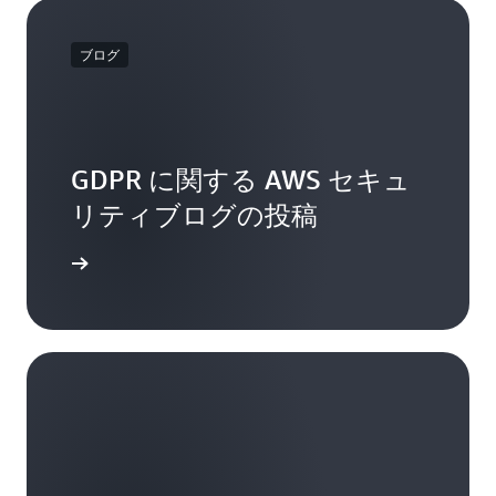
データへの外部アクセスをお客様が誤って許
: 以下のような厳格な国際基準への
ュリティ基準
可したような場合です。
準拠を示します:
ブログ
技術的対策に関する
ISO 27001
クラウドのセキュリティに関する
ISO 27017
クラウドのプライバシーに関する
ISO 27018
GDPR に関する AWS セキュ
SOC 1、SOC 2 および SOC 3
、
PCI DSS レベ
リティブログの投稿
ル 1
、
BSI の
共通クラウドコンピューティングコン
詳細
トロールカタログ
(C5)
ENS High