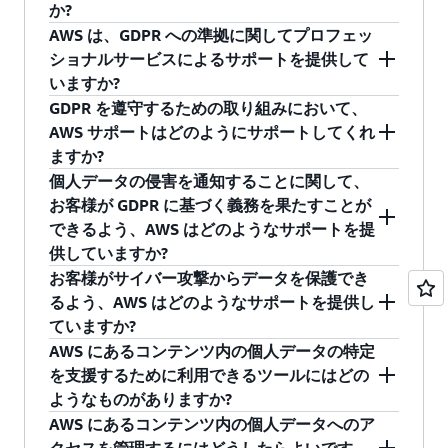
サービスを提供するクラウドコンピューティン
います。
責任共有モデルは、GDPR に基づいた AWS のさ
か?
の AWS のサービスによって異なります。
す。この例には、AWS による
ISO 27001
、
グのリーダーの連合体です。
CISPE Data
まざまな責任 (データの処理者または補助処理者
はい。
AWS パートナーソリューションファイン
AWS は、GDPR への準拠に関してプロフェッ
27017、および 27018 への準拠が含まれます。
Protection Code of Conduct
(CISPE Code) は、ク
として)、ならびにお客様の責任 (データ管理者ま
ダー (PSF)
で「GDPR」で検索すると、GDPR の
ショナルサービスによるサポートを提供して
ISO 27018 には、顧客データの保護に重点を置い
ラウドインフラストラクチャサービスプロバイ
たはデータ処理者として) を説明するために役立
遵守に役立つ製品やサービスを提供している
いますか?
たセキュリティ統制が含まれています。
ダーに焦点を当てた初の汎欧州のデータ保護行
つアプローチです。
ISV、MSP、SI パートナーを見つけることができ
はい。AWS Security Assurance Services チーム
GDPR を遵守するための取り組みにおいて、
動規範です。CISPE Code は、欧州全土の 27 の
ます。また、
AWS Marketplace
で「GDPR」のソ
は、GDPR の遵守に向けたお客様との取り組みを
AWS サポートはどのようにサポートしてくれ
データ保護機関に代わって行動する
European
リューションを探すこともできます。
サポートするさまざまな活動を実施していま
ますか?
Data Protection Board
によって承認され、主な
す。業界認定のコンプライアンス専門家で構成
お客様は、AWS サポートを活用して、GDPR コ
個人データの侵害を通知することに関して、
監督機関としての役割を担う French Data
されるこのチームは、適用可能なコンプライア
ンプライアンスへの道のりを支援する技術的助
お客様が GDPR に基づく義務を果たすことが
Protection Authority (CNIL) によって正式に採用
ンス標準を AWS のサービス固有の機能に結び付
言を受けることができます。AWS では、この活
できるよう、AWS はどのようなサポートを提
されました。2017 年、AWS は旧版の CISPE
けることにより、お客様がクラウドでコンプラ
動の一環として、Cloud Support Engineer と
供していますか?
Code への準拠を発表しました。
イアンスを達成、維持、自動化するのを支援い
Technical Account Manager (TAM) のチームが存
AWS には、セキュリティインシデントのモニタ
お客様がサイバー攻撃からデータを保護でき
たします。AWS プロフェッショナルサービスの
在しており、コンプライアンスに関するリスク
リングとデータ侵害の通知プロセスがあり、
るよう、AWS はどのようなサポートを提供し
コンサルタントがお客様をどのようにサポート
の特定と低減をサポートするトレーニングを受
AWS DPA に従って、不当な遅延なしに AWS の
ていますか?
できるかについての詳細は、
こちら
をご覧くだ
けています。AWS が提供するサポートのレベル
セキュリティ違反をお客様に通知します。ま
AWS は、お客様と APN パートナーがお客様の顧
AWS にあるコンテンツ内の個人データの特定
さい。
は、お客様が選択した AWS サポートプランによ
た、AWS は、お客様のリソースに対して誰がア
客データを保護し、サイバー攻撃から防御でき
を支援するために利用できるツールにはどの
って異なります。お客様が AWS プレミアムサポ
クセスできるか、またそのユーザーがいつどこ
るようサポートするための多数のツールを提供
ようなものがありますか?
ートについてお知りになりたい場合は、
AWS マ
からアクセスしたかを把握するためのツールを
しています。そのようなツールの 1 つに
AWS
Amazon Macie
は、機械学習とパターンマッチン
AWS にあるコンテンツ内の個人データへのア
ネジメントコンソール
で利用できる AWS
いくつか提供しています。このようなツールの 1
Shield
があります。これは、分散型サービス拒
グを使用して AWS 上の個人データを検出して保