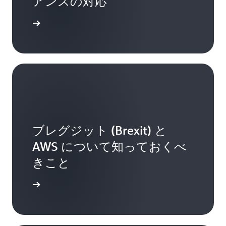
アンスの対応
AWS CloudTrail
では、AWS インフラストラ
AWS Config ルール
を使用したルールベース
クチャでのアクションに関連するアカウント
の設定チェックとアクション
ンロード
アクティビティについての情報のログ記録、
AWS CloudFront の AWS WAF 機能
を使用した
継続的なモニタリング、保持を行うことがで
アプリケーションへの HTTP アクセスのフィ
きるようになります。これにより、セキュリ
ルタリングとモニタリング
ティ分析、リソース変更の追跡、トラブルシ
ューティングを簡略化できます (デフォルト
: AWS 上のデータを暗号化する
暗号化
では、AWS CloudTrail がすべての AWS アカ
ウントで有効になっています)。
AES256 (EBS/S3/Glacier/RDS) による保存デ
ータの暗号化
Amazon Macie
は、機械学習を使用し、AWS
ブレグジット (Brexit) と
にある機密データを自動的に検出、分類、保
マネージド型一元キー管理 (AWS リージョン
護することにより、お客様がデータを失うこ
使用)
AWS について知っておくべ
とがないようサポートするサービスです。こ
VPN-Gateways による AWS への IPsec トンネ
きこと
のフルマネージドサービスは、データアクセ
ル
スアクティビティの異常を継続的にモニタリ
詳細
AWS CloudHSM
によるクラウド上の専用の
ングし、不正アクセスのリスクや不注意によ
HSM モジュール
るデータ漏えいのリスクを検出した場合に、
詳細なアラートを生成します。例えば、機密
厳格なコンプライアンスフレームワークとセキ