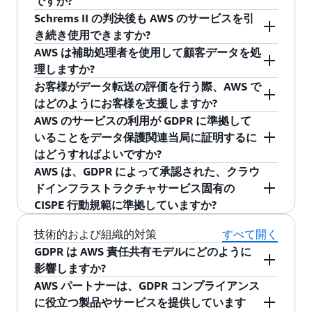
ですか?
三国) に顧客データを移転する場合は常に SCC が
2020 年 7 月 16 日、欧州連合司法裁判所 (CJEU)
Schrems II の判決後も AWS のサービスを引
自動的に適用されることを確認しています。
は、EU 個人に関する個人データの EEA 外への転
き続き使用できますか?
AWS サービス規約の一部として、新しい SCC
送に関する判決を下しました (Schrems II)。この
はい。AWS のお客様は、引き続き AWS のサービ
AWS は補助処理者を使用して顧客データを処
は、お客様が AWS のサービスを利用して顧客デ
Schrems II で、CJEU は、EU-US プライバシーシ
スを使用して、欧州委員会から適切性の判断を
理しますか?
ータを第三国に移転する場合は常に自動的に適
ールドが EEA から米国に個人データを転送する
受けていない EEA 外の国に顧客データを転送す
はい。AWS は次の 3 種類の補助処理者を使用す
お客様がデータ転送の評価を行う際、AWS で
用されます。AWS のサービス条件の新しい SCC
ための有効な仕組みではなくなったとの判決を
ることができます。Schrems II の判決は、EEA 外
る場合があります。(1) AWS のサービスが実行さ
はどのようにお客様を支援しますか?
は以前のバージョンの SCC に置き換わるため、
下しました。ただし、同じ判決で、CJEU は、企
への顧客データの転送の仕組みとして標準契約
れるインフラストラクチャを提供する AWS 事業
AWS のホワイトペーパー、
Navigating
AWS のサービスの利用が GDPR に準拠して
既に AWS DPA に署名している少数のお客様は、
業が EEA 外に個人データを転送するための有効
条項 (SCC) の使用の有効性を確認しました。
体、(2) 顧客データの処理が必要となる可能性の
Compliance with EU Data Transfer Requirements
いることをデータ保護関連当局に証明するに
引き続きその AWS DPA に依拠できます。したが
な仕組みとして標準契約条項を引き続き使用で
AWS のお客様は、GDPR に準拠して EEA 外へ顧
ある特定の AWS のサービスをサポートする AWS
では、お客様が Schrems II の判決、さらには、
はどうすればよいですか?
って、お客様が AWS のサービスを利用して第三
きることを確認しました (必要に応じて補足措置
客データを転送する際に引き続き SCC を利用す
事業体、および (3) AWS が特定の AWS のサービ
European Data Protection Board の
レコメンデー
AWS は、お客様に役立つ情報を提供していま
AWS は、GDPR によって承認された、クラウ
国に移転する顧客データは、EEA で顧客データ
を実施することを条件とします)。各国のデータ
ることができます。
スの処理アクティビティを提供するために契約
ション
を踏まえたうえで、データ転送評価を実
す。これには、さまざまなセキュリティ基準や
ドインフラストラクチャサービス固有の
が受けるのと同じ程度に高度なレベルの保護を
保護当局の代表者で構成される欧州機関である
した第三者。
AWS 補助処理者のウェブページ
施する際にお客様を支援する目的で、AWS が提
規制への準拠を検証した第三者監査機関による
CISPE 行動規範に準拠していますか?
受けることになるため、ご安心いただけます。
European Data Protection Board (EDPB) はその
は、お客様のために顧客データに対する処理ア
供するサービスとリソースに関する情報を紹介
複数のコンプライアンスレポートが含まれてお
詳細については、新しい標準契約条項の運用に
はい。欧州クラウドインフラストラクチャサー
技術的および組織的対策
すべて開く
後、「Recommendations 01/2020 on measures
クティビティを提供してもらうことを目的とし
しています。このホワイトペーパーではまた、
り、AWS がインフラストラクチャにおいて高い
関する
ブログ記事
をご覧ください。
ビスプロバイダー協会 (CISPE) の Data
that supplement transfer tools to ensure
GDPR は AWS 責任共有モデルにどのように
て、AWS が AWS DPA に従って関与させる補助
顧客データを保護するために、AWS が実施し、
レベルのコンプライアンスを維持していること
Protection Code of Conduct
Public Register
に
compliance with the EU level of protection of
影響しますか?
処理者に関する詳細情報を提供します。個々の
提供している主要な補足的手段についても説明
を証明しています。これらのレポートは、お客
は、準拠している AWS サービスのリストが含ま
personal data」(EDPB Recommendations) におい
AWS 責任共有モデル
が GDPR によって変わるこ
AWS パートナーは、GDPR コンプライアンス
お客様に関連する補助処理者は、お客様が選択
しています。
様が AWS で処理することとした顧客データを当
れています。
CISPE
は、欧州の数百万の顧客に
て、補足措置の網羅的でないリストを提供して
とはなく、お客様にとって引き続き重要です。
に役立つ製品やサービスを提供しています
した AWS リージョンや、お客様が使用する特定
社が保護していることをお客様に示すもので