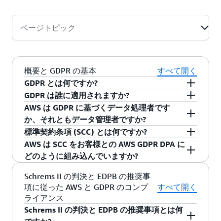
ページトピック
概要と GDPR の基本
すべて開く
GDPR とは何ですか?
一般データ保護規則 (GDPR) は、2018 年 5 月 25
GDPR は誰に適用されますか?
日に施行された欧州のプライバシー関連法令で
GDPR は、商品またはサービスの EU 内データ主
AWS は GDPR に基づくデータ処理者です
す。GDPR は、
指令 95/46/EC
としても知られる
体への提供、または EU 内で行われる活動のモニ
か、それともデータ管理者ですか?
EU データ保護指令に取って代わるもので、各加
タリングのいずれかに関連して、EU 内に設立さ
AWS は、GDPR に基づいて、データ処理者とデ
標準契約条項 (SCC) とは何ですか?
盟国に拘束力を持つ単一のデータ保護関連法令
れた全組織、および EU 内に設立されたか否かを
ータ管理者の両方の役割を担います。
SCC は、GDPR に基づいて事前に承認されたデ
AWS は SCC をお客様との AWS GDPR DPA に
を適用することにより、EU 全体でデータ保護関
問わず EU 内の個人に関する個人データを処理す
ータ移転メカニズムであり、すべての EU 加盟国
どのように組み込んでいますか?
連法令を調和させることを目的としています。
る組織に適用されます。個人データとは、氏
で適用可能です。これにより、欧州経済領域外
AWS サービス規約
には、2021 年 6 月に
Schrems II の判決と EDPB の推奨事
名、E メールアドレス、電話番号を含め、特定の
の、欧州委員会から十分性認定を受けていない
European Commission (EC) によって採択された
項に従った AWS と GDPR のコンプ
すべて開く
または識別可能な自然人に関する情報を指しま
国 (第三国) への個人データの合法的な移転が可
SCC が含まれています。AWS DPA は、AWS のお
ライアンス
す。
能になります。
客様が AWS サービスを利用して、欧州経済領域
Schrems II の判決と EDPB の推奨事項とは何
外の、EC から十分性認定を受けていない国 (第