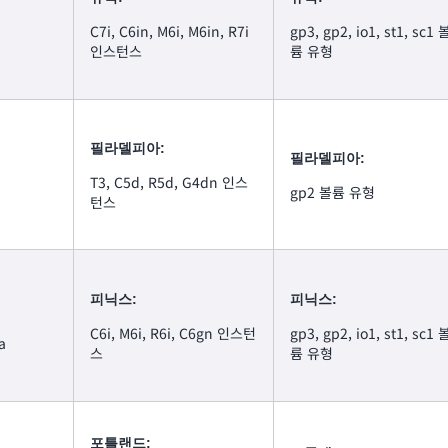
C7i, C6in, M6i, M6in, R7i
gp3, gp2, io1, st1, sc1 
a
인스턴스
륨 유형
필라델피아:
필라델피아:
T3, C5d, R5d, G4dn 인스
gp2 볼륨 유형
턴스
피닉스:
피닉스:
C6i, M6i, R6i, C6gn 인스턴
gp3, gp2, io1, st1, sc1 
a
스
륨 유형
포틀랜드: