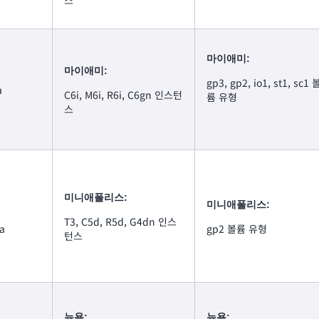
스
마이애미:
마이애미:
gp3, gp2, io1, st1, sc1 
a
C6i, M6i, R6i, C6gn 인스턴
륨 유형
스
미니애폴리스:
미니애폴리스:
T3, C5d, R5d, G4dn 인스
a
gp2 볼륨 유형
턴스
뉴욕:
뉴욕: