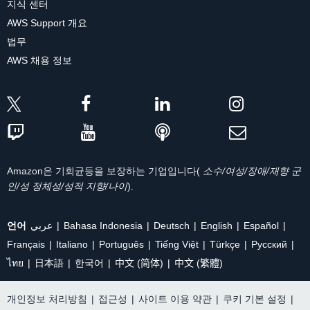
지식 센터
AWS Support 개요
법무
AWS 채용 정보
Amazon은 기회균등을 보장하는 기업입니다(
소수/여성/장애/재향 군
인/성 정체성/성적 지향/나이
).
언어
عربي
Bahasa Indonesia
Deutsch
English
Español
Français
Italiano
Português
Tiếng Việt
Türkçe
Ρусский
ไทย
日本語
한국어
中文 (简体)
中文 (繁體)
개인정보 처리방침
|
접근성
|
사이트 이용 약관
|
쿠키 기본 설정
|