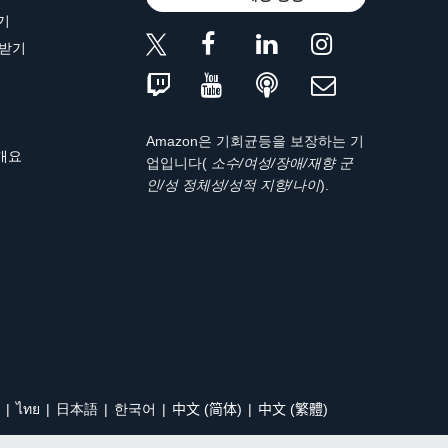
기
 받기
Amazon은 기회균등을 보장하는 기
 개요
업입니다(
소수/여성/장애/재향 군
인/성 정체성/성적 지향/나이
).
ไทย
日本語
한국어
中文 (简体)
中文 (繁體)