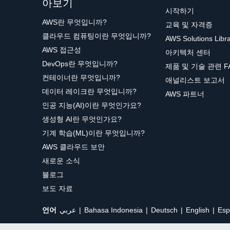
아보기
시작하기
AWS란 무엇입니까?
교육 및 자격증
클라우드 컴퓨팅이란 무엇입니까?
AWS Solutions Libr
AWS 접근성
아키텍처 센터
DevOps란 무엇입니까?
제품 및 기술 관련 F
컨테이너란 무엇입니까?
애널리스트 보고서
데이터 레이크란 무엇입니까?
AWS 파트너
인공 지능(AI)이란 무엇인가요?
생성형 AI란 무엇인가요?
기계 학습(ML)이란 무엇입니까?
AWS 클라우드 보안
새로운 소식
블로그
보도 자료
언어
عربي
Bahasa Indonesia
Deutsch
English
Esp