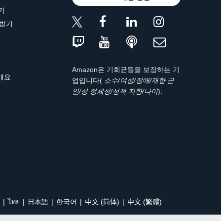
기
 받기
Amazon은 기회균등을 보장하는 기
 개요
업입니다(
소수/여성/장애/재향 군
인/성 정체성/성적 지향/나이
).
ไทย
日本語
한국어
中文 (简体)
中文 (繁體)