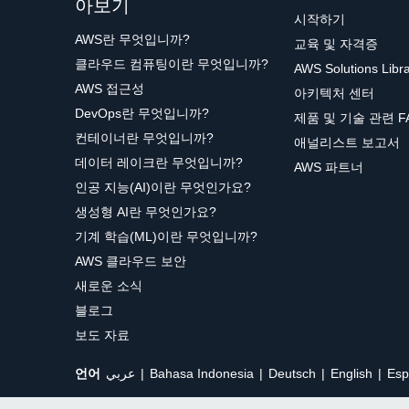
아보기
시작하기
AWS란 무엇입니까?
교육 및 자격증
클라우드 컴퓨팅이란 무엇입니까?
AWS Solutions Libr
AWS 접근성
아키텍처 센터
DevOps란 무엇입니까?
제품 및 기술 관련 F
컨테이너란 무엇입니까?
애널리스트 보고서
데이터 레이크란 무엇입니까?
AWS 파트너
인공 지능(AI)이란 무엇인가요?
생성형 AI란 무엇인가요?
기계 학습(ML)이란 무엇입니까?
AWS 클라우드 보안
새로운 소식
블로그
보도 자료
언어
عربي
Bahasa Indonesia
Deutsch
English
Esp