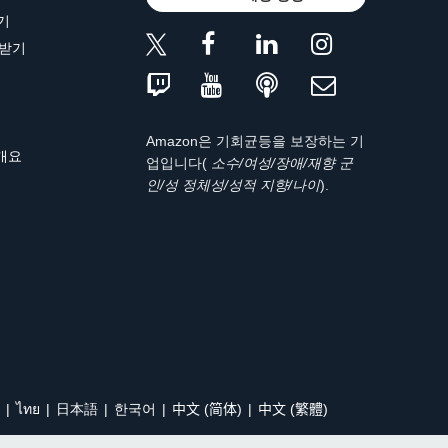
기
 받기
Amazon은 기회균등을 보장하는 기
 개요
업입니다(
소수/여성/장애/재향 군
인/성 정체성/성적 지향/나이
).
ไทย
日本語
한국어
中文 (简体)
中文 (繁體)