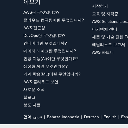
아보기
시작하기
AWS란 무엇입니까?
교육 및 자격증
클라우드 컴퓨팅이란 무엇입니까?
AWS Solutions Libr
AWS 접근성
아키텍처 센터
DevOps란 무엇입니까?
제품 및 기술 관련 F
컨테이너란 무엇입니까?
애널리스트 보고서
데이터 레이크란 무엇입니까?
AWS 파트너
인공 지능(AI)이란 무엇인가요?
생성형 AI란 무엇인가요?
기계 학습(ML)이란 무엇입니까?
AWS 클라우드 보안
새로운 소식
블로그
보도 자료
언어
عربي
Bahasa Indonesia
Deutsch
English
Esp