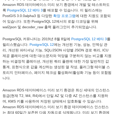
Amazon RDS 데이터베이스 미리 보기 환경에서 개발 및 테스트하도
록
PostgreSQL 12 베타 3
를 배포할 수 있습니다. 이 릴리스에는
PostGIS 3.0.0alpha3 등 다양한
확장 프로그램
에 대한 지원도 포함되
어 있습니다. 또한 PostgreSQL 12에서의 로컬 디코딩을 위해
wal2json 및 decoder_raw 출력 플러그인이 추가되었습니다.
PostgreSQL 커뮤니티는 2019년 8월 8일에
PostgreSQL 12 베타 3
를
릴리스했습니다.
PostgreSQL 12
에는 개선된 기능, 성능, 인덱싱 관
리, 개선된 파티셔닝 기능, SQL/JSON 사양별 JSON 경로 쿼리, ICU
제공 콜레이션에 대한 대/소문자와 억양을 구분하지 않는 비교를 지원
하는 비결정적 콜레이션, 개선된 쿼리 플랜에 대한 가장 일반적인 값
통계, 표현식으로 값을 계산하는 생성된 열 작성, 플러그형 테이블 스
토리지 인터페이스, 페이지 체크섬 활성화/비활성화 기능 등이 포함됩
니다.
Amazon RDS 데이터베이스 미리 보기 환경은 최신 세대의 인스턴스
등급(현재 T2, M4, R4)에서 단일 AZ 및 다중 AZ 인스턴스를 지원하
며, KMS 키를 사용하여 저장된 상태에서 암호화될 수 있습니다.
Amazon RDS 데이터베이스 미리 보기 환경 데이터베이스 인스턴스
는 최대 60일간 보존된 다음 자동으로 삭제됩니다. 미리 보기 환경에