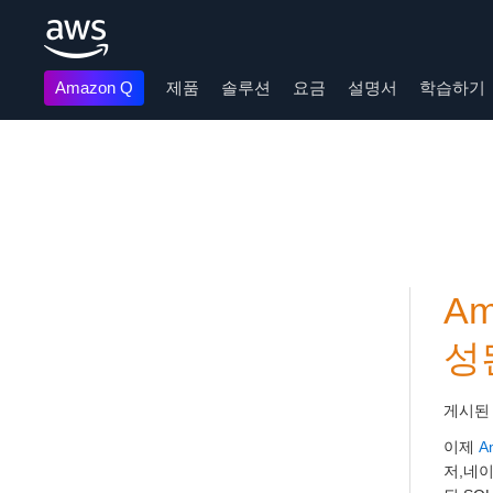
Amazon Q
제품
솔루션
요금
설명서
학습하기
메인 콘텐츠로 건너뛰기
Am
성
게시된
이제
A
저,네이