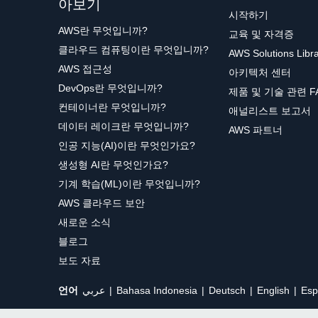
아보기
시작하기
AWS란 무엇입니까?
교육 및 자격증
클라우드 컴퓨팅이란 무엇입니까?
AWS Solutions Libr
AWS 접근성
아키텍처 센터
DevOps란 무엇입니까?
제품 및 기술 관련 F
컨테이너란 무엇입니까?
애널리스트 보고서
데이터 레이크란 무엇입니까?
AWS 파트너
인공 지능(AI)이란 무엇인가요?
생성형 AI란 무엇인가요?
기계 학습(ML)이란 무엇입니까?
AWS 클라우드 보안
새로운 소식
블로그
보도 자료
언어
عربي
Bahasa Indonesia
Deutsch
English
Esp