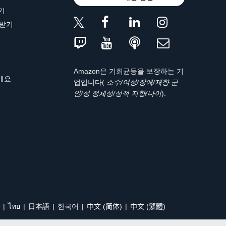
기
 받기
Amazon은 기회균등을 보장하는 기
 개요
업입니다(
소수/여성/장애/재향 군
인/성 정체성/성적 지향/나이
).
ไทย
日本語
한국어
中文 (简体)
中文 (繁體)