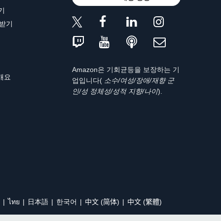
기
 받기
Amazon은 기회균등을 보장하는 기
 개요
업입니다(
소수/여성/장애/재향 군
인/성 정체성/성적 지향/나이
).
ไทย
日本語
한국어
中文 (简体)
中文 (繁體)