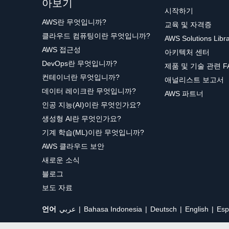
아보기
시작하기
AWS란 무엇입니까?
교육 및 자격증
클라우드 컴퓨팅이란 무엇입니까?
AWS Solutions Libr
AWS 접근성
아키텍처 센터
DevOps란 무엇입니까?
제품 및 기술 관련 F
컨테이너란 무엇입니까?
애널리스트 보고서
데이터 레이크란 무엇입니까?
AWS 파트너
인공 지능(AI)이란 무엇인가요?
생성형 AI란 무엇인가요?
기계 학습(ML)이란 무엇입니까?
AWS 클라우드 보안
새로운 소식
블로그
보도 자료
언어
عربي
Bahasa Indonesia
Deutsch
English
Esp