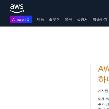
Amazon Q
제품
솔루션
요금
설명서
학습하기
메인 콘텐츠로 건너뛰기
AW
하
게시된
이제
A
수가 크