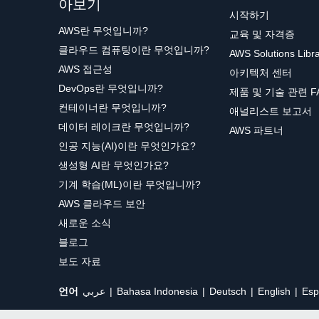
아보기
시작하기
AWS란 무엇입니까?
교육 및 자격증
클라우드 컴퓨팅이란 무엇입니까?
AWS Solutions Libr
AWS 접근성
아키텍처 센터
DevOps란 무엇입니까?
제품 및 기술 관련 F
컨테이너란 무엇입니까?
애널리스트 보고서
데이터 레이크란 무엇입니까?
AWS 파트너
인공 지능(AI)이란 무엇인가요?
생성형 AI란 무엇인가요?
기계 학습(ML)이란 무엇입니까?
AWS 클라우드 보안
새로운 소식
블로그
보도 자료
언어
عربي
Bahasa Indonesia
Deutsch
English
Esp