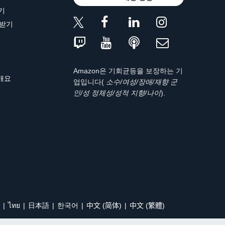
기
 받기
Amazon은 기회균등을 보장하는 기
 개요
업입니다(
소수/여성/장애/재향 군
인/성 정체성/성적 지향/나이
).
ไทย
日本語
한국어
中文 (简体)
中文 (繁體)