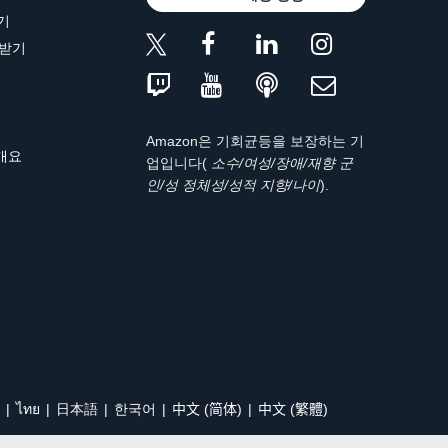
기
 받기
Amazon은 기회균등을 보장하는 기
 개요
업입니다(
소수/여성/장애/재향 군
인/성 정체성/성적 지향/나이
).
ไทย
日本語
한국어
中文 (简体)
中文 (繁體)