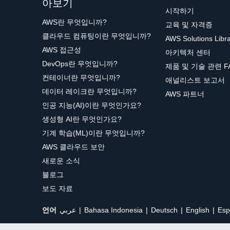
아보기
시작하기
AWS란 무엇입니까?
교육 및 자격증
클라우드 컴퓨팅이란 무엇입니까?
AWS Solutions Libr
AWS 접근성
아키텍처 센터
DevOps란 무엇입니까?
제품 및 기술 관련 F
컨테이너란 무엇입니까?
애널리스트 보고서
데이터 레이크란 무엇입니까?
AWS 파트너
인공 지능(AI)이란 무엇인가요?
생성형 AI란 무엇인가요?
기계 학습(ML)이란 무엇입니까?
AWS 클라우드 보안
새로운 소식
블로그
보도 자료
언어
عربي
Bahasa Indonesia
Deutsch
English
Esp