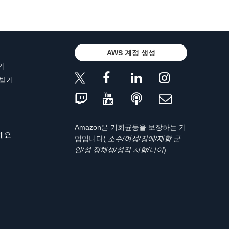
AWS 계정 생성
기
 받기
Amazon은 기회균등을 보장하는 기
 개요
업입니다(
소수/여성/장애/재향 군
인/성 정체성/성적 지향/나이
).