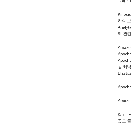
그래프(
Kines
하여 브
Anal
태 관
Amaz
Apach
Apach
공 커넥터
Elast
Apach
Amazo
참고: 
곳도 