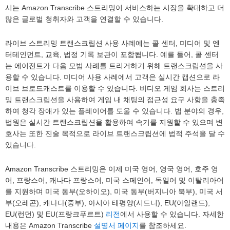
시는 Amazon Transcribe 스트리밍이 서비스하는 시장을 확대하고 더
많은 글로벌 청취자와 고객을 연결할 수 있습니다.
라이브 스트리밍 트랜스크립션 사용 사례에는 콜 센터, 미디어 및 엔
터테인먼트, 교육, 법정 기록 보관이 포함됩니다. 예를 들어, 콜 센터
는 에이전트가 다음 모범 사례를 트리거하기 위해 트랜스크립션을 사
용할 수 있습니다. 미디어 사용 사례에서 고객은 실시간 캡션으로 라
이브 브로드캐스트를 이용할 수 있습니다. 비디오 게임 회사는 스트리
밍 트랜스크립션을 사용하여 게임 내 채팅의 접근성 요구 사항을 충족
하여 청각 장애가 있는 플레이어를 도울 수 있습니다. 법 분야의 경우,
법원은 실시간 트랜스크립션을 활용하여 속기를 지원할 수 있으며 변
호사는 또한 진술 목적으로 라이브 트랜스크립션에 법적 주석을 달 수
있습니다.
Amazon Transcribe 스트리밍은 이제 미국 영어, 영국 영어, 호주 영
어, 프랑스어, 캐나다 프랑스어, 미국 스페인어, 독일어 및 이탈리아어
를 지원하며 미국 동부(오하이오), 미국 동부(버지니아 북부), 미국 서
부(오레곤), 캐나다(중부), 아시아 태평양(시드니), EU(아일랜드),
EU(런던) 및 EU(프랑크푸르트)
리전
에서 사용할 수 있습니다. 자세한
내용은 Amazon Transcribe
설명서 페이지
를 참조하세요.