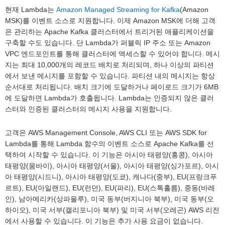
현재 Lambda는
Amazon Managed Streaming for Kafka
(Amazon
MSK)를 이벤트 소스로 지원합니다. 이제 Amazon MSK에 더해 고객
은 관리하는 Apache Kafka 클러스터에서 트리거된 애플리케이션을
구축할 수도 있습니다. 단 Lambda가 퍼블릭 IP 주소 또는 Amazon
VPC 엔드포인트를 통해 클러스터에 액세스할 수 있어야 합니다. 메시
지는 최대 10,000개의 레코드 배치로 처리되며, 하나 이상의 파티션
에서 보낸 메시지를 포함할 수 있습니다. 파티션 내의 메시지는 항상
순서대로 처리됩니다. 배치 크기에 도달하거나 페이로드 크기가 6MB
에 도달하면 Lambda가 호출됩니다. Lambda는 인증되지 않은 클러
스터와 인증된 클러스터의 메시지 사용을 지원합니다.
고객은 AWS Management Console, AWS CLI 또는 AWS SDK for
Lambda를 통해 Lambda 함수의 이벤트 소스로 Apache Kafka를 선
택하여 시작할 수 있습니다. 이 기능은 아시아 태평양(홍콩), 아시아
태평양(뭄바이), 아시아 태평양(서울), 아시아 태평양(싱가포르), 아시
아 태평양(시드니), 아시아 태평양(도쿄), 캐나다(중부), EU(프랑크푸
르트), EU(아일랜드), EU(런던), EU(파리), EU(스톡홀름), 중동(바레
인), 남아메리카(상파울루), 미국 동부(버지니아 북부), 미국 동부(오
하이오), 미국 서부(캘리포니아 북부) 및 미국 서부(오레곤) AWS 리전
에서 사용할 수 있습니다. 이 기능은 추가 사용 요금이 없습니다.