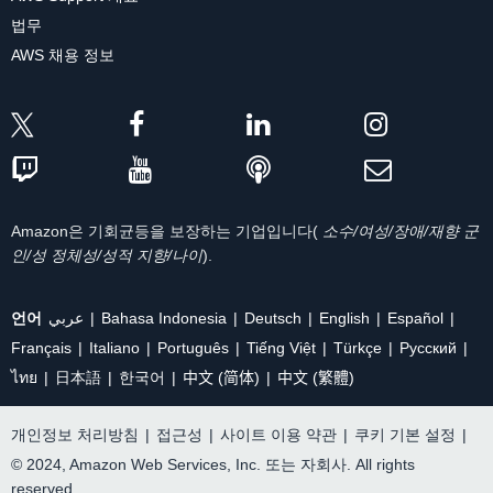
법무
AWS 채용 정보
Amazon은 기회균등을 보장하는 기업입니다(
소수/여성/장애/재향 군
인/성 정체성/성적 지향/나이
).
언어
عربي
Bahasa Indonesia
Deutsch
English
Español
Français
Italiano
Português
Tiếng Việt
Türkçe
Ρусский
ไทย
日本語
한국어
中文 (简体)
中文 (繁體)
개인정보 처리방침
|
접근성
|
사이트 이용 약관
|
쿠키 기본 설정
|
© 2024, Amazon Web Services, Inc. 또는 자회사. All rights
reserved.