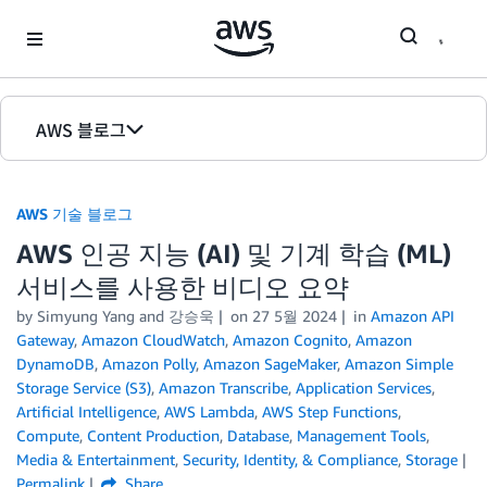
Skip to Main Content
AWS 블로그
홈
AWS 기술 블로그
에디션
AWS 인공 지능 (AI) 및 기계 학습 (ML)
서비스를 사용한 비디오 요약
by Simyung Yang and 강승욱
on
27 5월 2024
in
Amazon API
Gateway
,
Amazon CloudWatch
,
Amazon Cognito
,
Amazon
DynamoDB
,
Amazon Polly
,
Amazon SageMaker
,
Amazon Simple
Storage Service (S3)
,
Amazon Transcribe
,
Application Services
,
Artificial Intelligence
,
AWS Lambda
,
AWS Step Functions
,
Compute
,
Content Production
,
Database
,
Management Tools
,
Media & Entertainment
,
Security, Identity, & Compliance
,
Storage
Permalink
Share