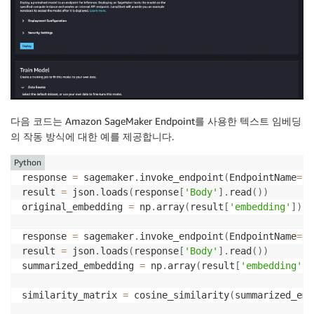
다음 코드는 Amazon SageMaker Endpoint를 사용한 텍스트 임베딩
의 작동 방식에 대한 예를 제공합니다.
Python
response 
=
 sagemaker
.
invoke_endpoint
(
EndpointName
=
en
result 
=
 json
.
loads
(
response
[
'Body'
]
.
read
(
)
)
original_embedding 
=
 np
.
array
(
result
[
'embedding'
]
)
response 
=
 sagemaker
.
invoke_endpoint
(
EndpointName
=
en
result 
=
 json
.
loads
(
response
[
'Body'
]
.
read
(
)
)
summarized_embedding 
=
 np
.
array
(
result
[
'embedding'
]
)
similarity_matrix 
=
 cosine_similarity
(
summarized_emb