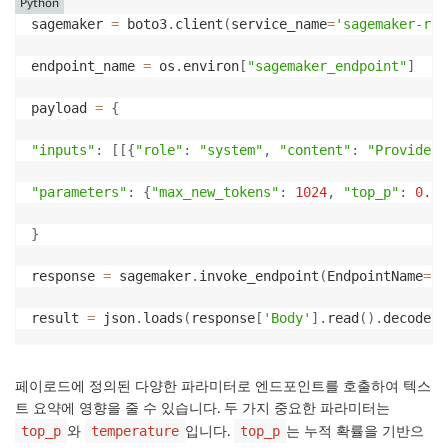
Python
sagemaker 
=
 boto3
.
client
(
service_name
=
'sagemaker-run
endpoint_name 
=
 os
.
environ
[
"sagemaker_endpoint"
]
payload 
=
{
"inputs"
:
[
[
{
"role"
:
"system"
,
"content"
:
"Provide a
"parameters"
:
{
"max_new_tokens"
:
1024
,
"top_p"
:
0.9
,
}
response 
=
 sagemaker
.
invoke_endpoint
(
EndpointName
=
en
result 
=
 json
.
loads
(
response
[
'Body'
]
.
read
(
)
.
decode
(
)
페이로드에 정의된 다양한 파라미터로 엔드포인트를 호출하여 텍스
트 요약에 영향을 줄 수 있습니다. 두 가지 중요한 파라미터는
와
입니다.
는 누적 확률을 기반으
top_p
temperature
top_p