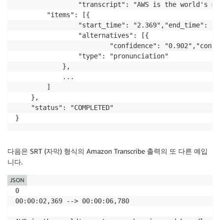
                "transcript": "AWS is the world's mo
        "items": [{

                "start_time": "2.369","end_time": "2.
                "alternatives": [{

                        "confidence": "0.902","conte
                "type": "pronunciation"

            },

            ...

        ]

    },

    "status": "COMPLETED"

}
다음은 SRT (자막) 형식의 Amazon Transcribe 출력의 또 다른 예입
니다.
JSON
0

00:00:02,369 --> 00:00:06,780
