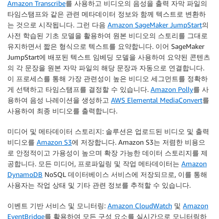
Amazon Transcribe
를 사용하고 비디오의 음성을 출력 자막 파일의
타임스탬프와 같은 관련 메타데이터 정보와 함께 텍스트로 변환하
는 것으로 시작됩니다. 그런 다음
Amazon SageMaker JumpStart
의
사전 학습된 기초 모델을 활용하여 원본 비디오의 스토리를 그대로
유지하면서 짧은 형식으로 텍스트를 요약합니다. 이어 SageMaker
JumpStart에 배포된 텍스트 임베딩 모델을 사용하여 요약된 콘텐츠
의 각 문장을 원본 자막 파일의 해당 문장과 자동으로 연결합니다.
이 프로세스를 통해 가장 관련성이 높은 비디오 세그먼트를 정확하
게 선택하고 타임스탬프를 결정할 수 있습니다.
Amazon Polly
를 사
용하여 음성 나레이션을 생성하고
AWS Elemental MediaConvert
를
사용하여 최종 비디오를 출력합니다.
미디어 및 메타데이터 스토리지
: 솔루션은 업로드된 비디오 및 출력
비디오를
Amazon S3
에 저장합니다. Amazon S3는 저렴한 비용으
로 안정적이고 가용성이 높으며 확장 가능한 데이터 스토리지를 제
공합니다. 모든 미디어, 프로파일링 및 작업 메타데이터는
Amazon
DynamoDB
NoSQL 데이터베이스 서비스에 저장되므로, 이를 통해
사용자는 작업 상태 및 기타 관련 정보를 추적할 수 있습니다.
이벤트 기반 서비스 및 모니터링
:
Amazon CloudWatch
및
Amazon
EventBridge
를 활용하여 모든 구성 요소를 실시간으로 모니터링하