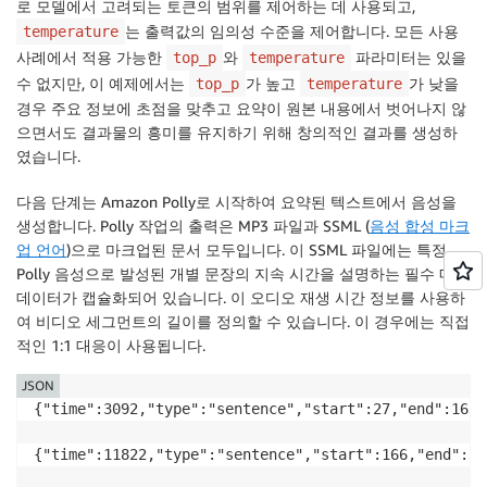
로 모델에서 고려되는 토큰의 범위를 제어하는 데 사용되고,
는 출력값의 임의성 수준을 제어합니다. 모든 사용
temperature
사례에서 적용 가능한
와
파라미터는 있을
top_p
temperature
수 없지만, 이 예제에서는
가 높고
가 낮을
top_p
temperature
경우 주요 정보에 초점을 맞추고 요약이 원본 내용에서 벗어나지 않
으면서도 결과물의 흥미를 유지하기 위해 창의적인 결과를 생성하
였습니다.
다음 단계는 Amazon Polly로 시작하여 요약된 텍스트에서 음성을
생성합니다. Polly 작업의 출력은 MP3 파일과 SSML (
음성 합성 마크
업 언어
)으로 마크업된 문서 모두입니다. 이 SSML 파일에는 특정
Polly 음성으로 발성된 개별 문장의 지속 시간을 설명하는 필수 메타
데이터가 캡슐화되어 있습니다. 이 오디오 재생 시간 정보를 사용하
여 비디오 세그먼트의 길이를 정의할 수 있습니다. 이 경우에는 직접
적인 1:1 대응이 사용됩니다.
JSON
{"time":3092,"type":"sentence","start":27,"end":165,
{"time":11822,"type":"sentence","start":166,"end":31