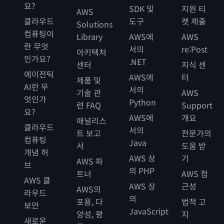
요?
SDK 및
지원 티
AWS
클라우드
도구
켓 제출
Solutions
컴퓨팅이
Library
AWS에
AWS
란 무엇
서의
re:Post
아키텍처
인가요?
.NET
센터
지식 센
에이전틱
AWS에
터
제품 및
AI란 무
서의
기술 관
AWS
엇인가
Python
련 FAQ
Support
요?
AWS에
개요
애널리스
클라우드
서의
트 보고
전문가의
컴퓨팅
Java
서
도움 받
개념 허
AWS 상
기
AWS 파
브
의 PHP
트너
AWS 접
AWS 클
AWS 상
근성
AWS의
라우드
의
포용, 다
법적 고
보안
JavaScript
양성, 평
지
새로운