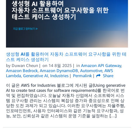
생성형 AI를 활용하여 자동차 소프트웨어 요구사항을 위한 테
스트 케이스 생성하기
by
Duwan Cheun
on
14 8월 2025
in
Amazon API Gateway
,
Amazon Bedrock
,
Amazon DynamoDB
,
Automotive
,
AWS
Lambda
,
Generative AI
,
Industries
Permalink
Share
이 글은 AWS for Industries 블로그에 게시된 글(Using generative
AI to create test cases for software requirements)를 한국어로 번
역 및 편집하였습니다. 오늘날 자동차 산업에서 소프트웨어 시스
템 요구사항 관리는 시스템의 복잡성 증가와 중요성으로 인해 상
당한 도전 과제가 되고 있습니다. 이러한 요구사항에는 자율주행,
인포테인먼트, 사용자 인터페이스와 같은 기능적 요구사항과, 성
능, 보안, 신뢰성과 같은 시스템의 운영 기준을 설정하는 […]