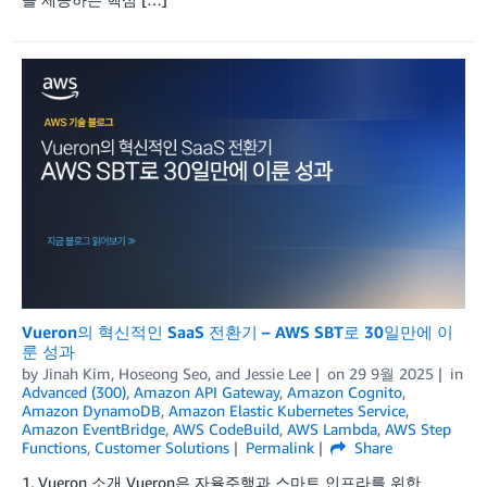
Vueron의 혁신적인 SaaS 전환기 – AWS SBT로 30일만에 이
룬 성과
by
Jinah Kim
,
Hoseong Seo
, and
Jessie Lee
on
29 9월 2025
in
Advanced (300)
,
Amazon API Gateway
,
Amazon Cognito
,
Amazon DynamoDB
,
Amazon Elastic Kubernetes Service
,
Amazon EventBridge
,
AWS CodeBuild
,
AWS Lambda
,
AWS Step
Functions
,
Customer Solutions
Permalink
Share
1. Vueron 소개 Vueron은 자율주행과 스마트 인프라를 위한