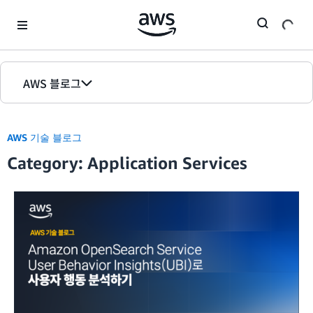
Skip to Main Content
AWS 블로그
홈
AWS 기술 블로그
에디션
Category: Application Services