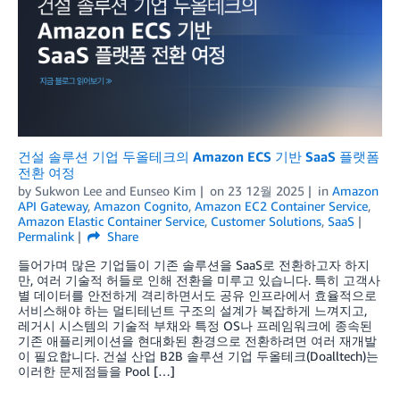
건설 솔루션 기업 두올테크의 Amazon ECS 기반 SaaS 플랫폼
전환 여정
by
Sukwon Lee
and
Eunseo Kim
on
23 12월 2025
in
Amazon
API Gateway
,
Amazon Cognito
,
Amazon EC2 Container Service
,
Amazon Elastic Container Service
,
Customer Solutions
,
SaaS
Permalink
Share
들어가며 많은 기업들이 기존 솔루션을 SaaS로 전환하고자 하지
만, 여러 기술적 허들로 인해 전환을 미루고 있습니다. 특히 고객사
별 데이터를 안전하게 격리하면서도 공유 인프라에서 효율적으로
서비스해야 하는 멀티테넌트 구조의 설계가 복잡하게 느껴지고,
레거시 시스템의 기술적 부채와 특정 OS나 프레임워크에 종속된
기존 애플리케이션을 현대화된 환경으로 전환하려면 여러 재개발
이 필요합니다. 건설 산업 B2B 솔루션 기업 두올테크(Doalltech)는
이러한 문제점들을 Pool […]