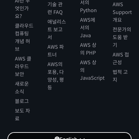
AI란 무
서의
기술 관
AWS
엇인가
Python
련 FAQ
Support
요?
AWS에
개요
애널리스
클라우드
서의
트 보고
전문가의
컴퓨팅
Java
서
도움 받
개념 허
AWS 상
기
AWS 파
브
의 PHP
트너
AWS 접
AWS 클
AWS 상
근성
AWS의
라우드
의
포용, 다
법적 고
보안
JavaScript
양성, 평
지
새로운
등
소식
블로그
보도 자
료