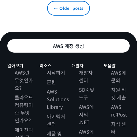
← Older posts
AWS 계정 생성
알아보기
리소스
개발자
도움말
AWS란
시작하기
개발자
AWS에
무엇인가
센터
문의
훈련
요?
SDK 및
지원 티
AWS
클라우드
도구
켓 제출
Solutions
컴퓨팅이
Library
AWS에
AWS
란 무엇
서의
re:Post
아키텍처
인가요?
.NET
센터
지식 센
에이전틱
AWS에
터
제품 및