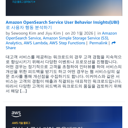
Amazon OpenSearch Service User Behavior Insights(UBI)
로 사용자 행동 분석하기
by
Sewoong Kim
and
Jiyu Kim
on
20 1월 2026
in
Amazon
OpenSearch Service
,
Amazon Simple Storage Service (S3)
,
Analytics
,
AWS Lambda
,
AWS Step Functions
Permalink
Share
대고객 서비스를 제공하는 워크로드의 경우 고객 경험을 지속적으
로 향상시키기 위해서 다양한 이벤트나 프로모션을 진행합니다.
어떤 경우는 정기적으로 고객을 초청하여 인터뷰를 하며 서비스의
개선을 위한 피드백을 받기도 하고 어떤 경우는 웹 서비스상의 설
문 조사를 통해 개선점을 수집하기도 합니다. 이커머스와 같은 서
비스는 고객의 경험이 매출과 직결되는 대표적인 워크로드입니다.
따라서 다양한 고객의 피드백과 워크로드의 품질을 검토하기 위해
서 해당 […]