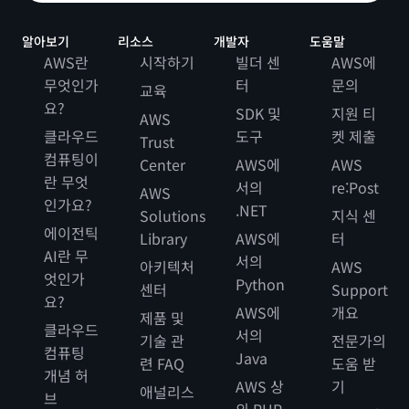
알아보기
리소스
개발자
도움말
AWS란
시작하기
빌더 센
AWS에
무엇인가
터
문의
교육
요?
SDK 및
지원 티
AWS
클라우드
도구
켓 제출
Trust
컴퓨팅이
Center
AWS에
AWS
란 무엇
서의
re:Post
AWS
인가요?
.NET
Solutions
지식 센
에이전틱
Library
AWS에
터
AI란 무
서의
아키텍처
AWS
엇인가
Python
센터
Support
요?
AWS에
개요
제품 및
클라우드
서의
기술 관
전문가의
컴퓨팅
Java
련 FAQ
도움 받
개념 허
AWS 상
기
애널리스
브