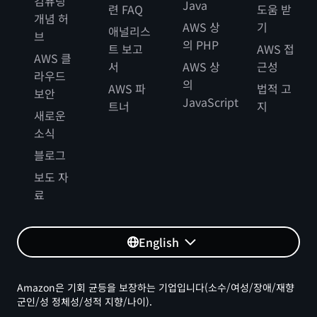
컴퓨팅
Java
련 FAQ
도움 받
개념 허
AWS 상
기
애널리스
브
의 PHP
트 보고
AWS 접
AWS 클
서
AWS 상
근성
라우드
의
AWS 파
법적 고
보안
JavaScript
트너
지
새로운
소식
블로그
보도 자
료
English
Amazon은 기회 균등을 보장하는 기업입니다(소수/여성/장애/재향
군인/성 정체성/성적 지향/나이).