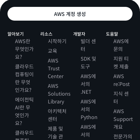
AWS 계정 생성
알아보기
리소스
개발자
도움말
AWS란
시작하기
빌더 센
AWS에
무엇인가
터
문의
교육
요?
SDK 및
지원 티
AWS
클라우드
도구
켓 제출
Trust
컴퓨팅이
Center
AWS에
AWS
란 무엇
서의
re:Post
AWS
인가요?
.NET
Solutions
지식 센
에이전틱
Library
AWS에
터
AI란 무
서의
아키텍처
AWS
엇인가
Python
센터
Support
요?
AWS에
개요
제품 및
클라우드
서의
기술 관
전문가의