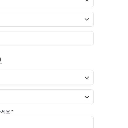
시/도*
보
사용 사례*
문의 유형*
세요.*