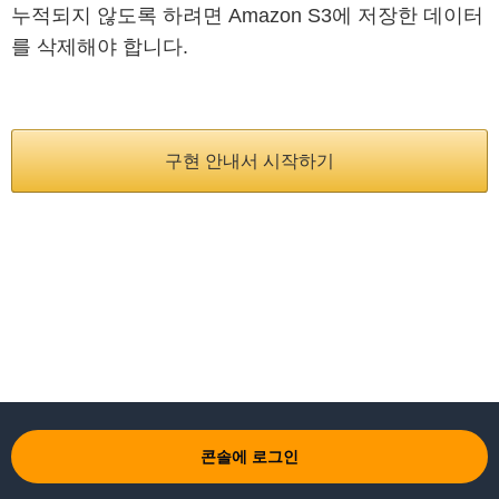
누적되지 않도록 하려면 Amazon S3에 저장한 데이터
를 삭제해야 합니다.
Amazon S3
설명
: Amazon S3에서는 기계 학습 데이터 소스의 객체를 위해 안전
하고 안정적이며 확장성이 뛰어난 클라우드 스토리지를 제공합니다.
구현 안내서 시작하기
Amazon S3를 사용하면 간단한 웹 인터페이스를 통해 손쉽게 객체
스토리지를 사용하여 웹 어디에서나 데이터를 저장하고 검색할 수 있
습니다.
요금 적용 방식
: S3 요금은 다음과 같은 5가지 요소에 기반합니다. 사
용하는 S3 스토리지 유형, Amazon ML 콘텐츠를 저장하는 위치(예:
미국 동부 및 아시아 태평양(시드니), 저장하는 데이터 크기, 새 콘텐
츠를 저장하거나 콘텐츠를 검색하는 요청 수, 그리고 S3에서 전송되
는 데이터 크기로 요금이 결정됩니다. 자세한 내용은
Amazon S3 요
금
을 참조하십시오.
예제
: 미국 동부 리전에서 스탠다드 스토리지를 사용하여 1GB의 콘
텐츠를 저장하는 경우 월 요금은 0.03 USD가 됩니다. 계정을 생성한
콘솔에 로그인
지 12개월이 안 되었고
AWS 프리 티어
에 해당한다면 월별 요금은
0.00 USD입니다.