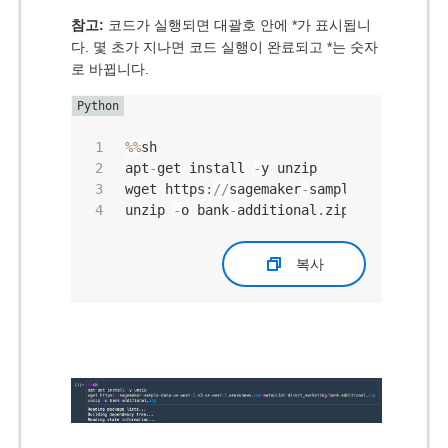
참고:
코드가 실행되면 대괄호 안에 *가 표시됩니
다. 몇 초가 지나면 코드 실행이 완료되고 *는 숫자
로 바뀝니다.
%
%
sh

apt
-
get install 
-
y unzip

wget https
:
//
sagemaker
-
sample
-
data
-
us
-
we
unzip 
-
o bank
-
additional
.
zip
복사