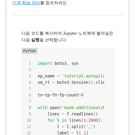
기계 학습 관리
를 참조하세요.
다음 코드를 복사하여 Jupyter 노트북에 붙여넣은
다음
실행
을 선택합니다.
import
 boto3
,
 sys

ep_name 
=
'tutorial-autopilot-best-model
sm_rt 
=
 boto3
.
Session
(
)
.
client
(
'runtime.
tn
=
tp
=
fn
=
fp
=
count
=
0
with
 open
(
'bank-additional/bank-addition
    lines 
=
 f
.
readlines
(
)
for
 l 
in
 lines
[
1
:
2000
]
:
# Skip hea
        l 
=
 l
.
split
(
','
)
# Split CS
        label 
=
 l
[
-
1
]
# Store 'y