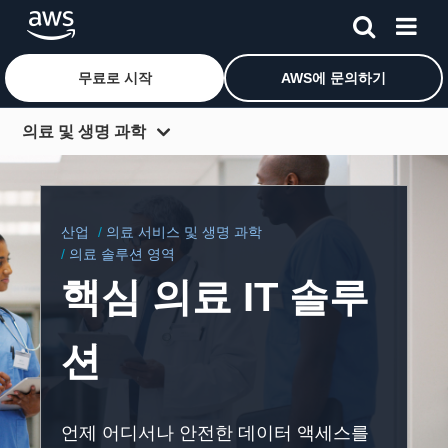
무료로 시작
AWS에 문의하기
메인 콘텐츠로 건너뛰기
의료 및 생명 과학
개요
세부 분야
산업
의료 서비스 및 생명 과학
솔루션
의료 솔루션 영역
핵심 의료 IT 솔루
기술
규정 준수
션
사례 연구
파트너
언제 어디서나 안전한 데이터 액세스를
리소스