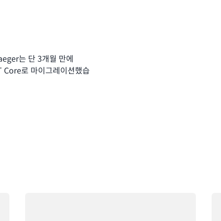
aeger는 단 3개월 만에
oT Core로 마이그레이션했습
로드 중
로