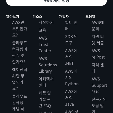
AWS 계정 생성
알아보기
리소스
개발자
도움말
AWS란
시작하기
빌더 센
AWS에
무엇인가
터
문의
교육
요?
SDK 및
지원 티
AWS
클라우드
도구
켓 제출
Trust
컴퓨팅이
Center
AWS에
AWS
란 무엇
서의
re:Post
AWS
인가요?
.NET
Solutions
지식 센
에이전틱
Library
AWS에
터
AI란 무
서의
아키텍처
AWS
엇인가
Python
센터
Support
요?
AWS에
개요
제품 및
클라우드
서의
기술 관
전문가의
컴퓨팅
Java
련 FAQ
도움 받
개념 허
AWS 상
기