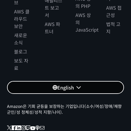
애널리스
브
의 PHP
트 보고
AWS 접
AWS 클
서
AWS 상
근성
라우드
의
AWS 파
법적 고
보안
JavaScript
트너
지
새로운
소식
블로그
보도 자
료
English
Amazon은 기회 균등을 보장하는 기업입니다(소수/여성/장애/재향
군인/성 정체성/성적 지향/나이).