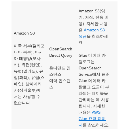
Amazon S3(읽
기, 저장, 전송 비
용). 자세한 내용
은
Amazon S3
Amazon S3
요금
을 참조하세
요.
미국 서부(캘리포
OpenSearch
니아 북부), 아시
Direct Query
Glue 데이터 카
아 태평양(오사
탈로그는
카), 유럽(런던),
온디맨드 인
OpenSearch
유럽(밀라노), 유
스턴스
Service에서 표준
럽(파리), 유럽(스
예약 인스턴
Glue 데이터 카
페인), 남아메리
스
탈로그 요금이 부
카(상파울루)에
과되는 테이블을
서는 사용할 수
관리하는 데 사용
없습니다.
됩니다. 자세한
내용은
AWS
Glue 요금 페이
지
를 참조하세요.