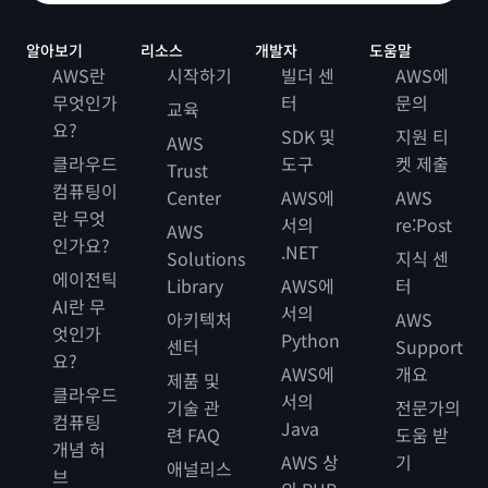
알아보기
리소스
개발자
도움말
AWS란
시작하기
빌더 센
AWS에
무엇인가
터
문의
교육
요?
SDK 및
지원 티
AWS
클라우드
도구
켓 제출
Trust
컴퓨팅이
Center
AWS에
AWS
란 무엇
서의
re:Post
AWS
인가요?
.NET
Solutions
지식 센
에이전틱
Library
AWS에
터
AI란 무
서의
아키텍처
AWS
엇인가
Python
센터
Support
요?
AWS에
개요
제품 및
클라우드
서의
기술 관
전문가의
컴퓨팅
Java
련 FAQ
도움 받
개념 허
AWS 상
기
애널리스
브