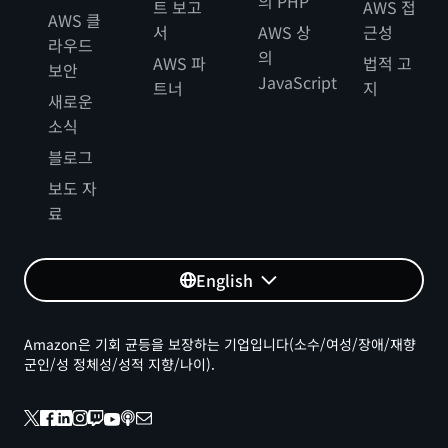
의 PHP
트 보고
AWS 접
AWS 클
서
AWS 상
근성
라우드
의
AWS 파
법적 고
보안
JavaScript
트너
지
새로운
소식
블로그
보도 자
료
English
Amazon은 기회 균등을 보장하는 기업입니다(소수/여성/장애/재향
군인/성 정체성/성적 지향/나이).